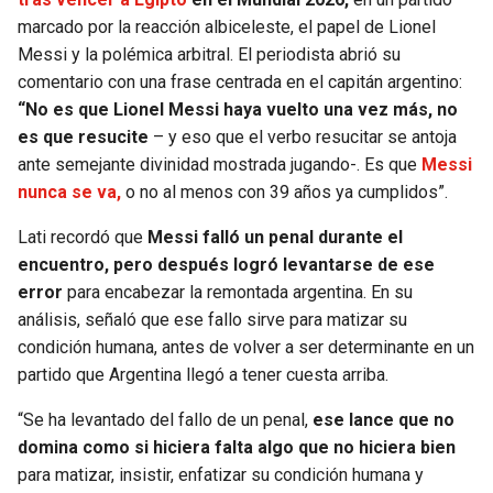
marcado por la reacción albiceleste, el papel de Lionel
SEAHAWKS
PELICANS
Messi y la polémica arbitral. El periodista abrió su
comentario con una frase centrada en el capitán argentino:
BEARS
SPURS
“No es que Lionel Messi haya vuelto una vez más, no
es que resucite
– y eso que el verbo resucitar se antoja
LIONS
NUGGETS
ante semejante divinidad mostrada jugando-. Es que
Messi
nunca se va,
o no al menos con 39 años ya cumplidos”.
PACKERS
TIMBERWOLVES
Lati recordó que
Messi falló un penal durante el
encuentro, pero después logró levantarse de ese
VIKINGS
THUNDER
error
para encabezar la remontada argentina. En su
análisis, señaló que ese fallo sirve para matizar su
FALCONS
TRAIL BLAZERS
condición humana, antes de volver a ser determinante en un
partido que Argentina llegó a tener cuesta arriba.
PANTHERS
JAZZ
“Se ha levantado del fallo de un penal,
ese lance que no
SAINTS
domina como si hiciera falta algo que no hiciera bien
para matizar, insistir, enfatizar su condición humana y