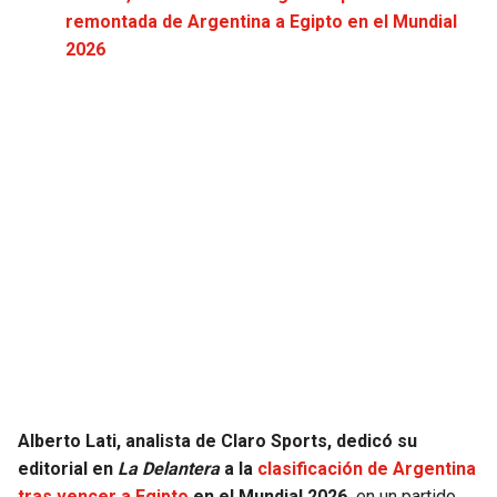
JAGUARS
WIZARDS
remontada de Argentina a Egipto en el Mundial
2026
TITANS
WARRIORS
COWBOYS
CLIPPERS
GIANTS
LAKERS
EAGLES
SUNS
COMMANDERS
KINGS
CARDINALS
MAVERICKS
RAMS
ROCKETS
Alberto Lati, analista de Claro Sports, dedicó su
editorial en
La Delantera
a la
clasificación de Argentina
49ERS
GRIZZLIES
tras vencer a Egipto
en el Mundial 2026,
en un partido