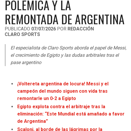
POLÉMICA Y LA
LIGA DE EXPANSIÓN MX
UEFA EUROPA LEAGUE
REMONTADA DE ARGENTINA
RAIDERS
CAVALIERS
LEAGUES CUP
UEFA CONFERENCE LEAGUE
PUBLICADO
07/07/2026
POR
REDACCIÓN
MLS
CHARGERS
PISTONS
CLARO SPORTS
COPA LIBERTADORES
RAVENS
PACERS
El especialista de Claro Sports aborda el papel de Messi,
el crecimiento de Egipto y las dudas arbitrales tras el
COPA SUDAMERICANA
BENGALS
BUCKS
pase argentino
LIGA BETPLAY
BROWNS
HAWKS
OTRAS LIGAS
¡Voltereta argentina de locura! Messi y el
STEELERS
HORNETS
campeón del mundo siguen con vida tras
remontarle un 0-2 a Egipto
TEXANS
HEAT
Egipto explota contra el arbitraje tras la
eliminación: “Este Mundial está amañado a favor
de Argentina”
COLTS
MAGIC
Scaloni, al borde de las lágrimas por la