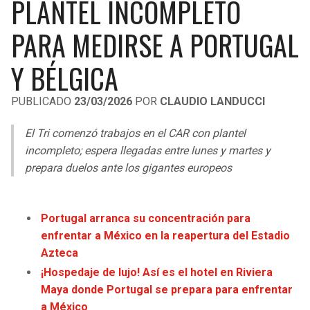
PLANTEL INCOMPLETO
LIGA DE EXPANSIÓN MX
UEFA EUROPA LEAGUE
PARA MEDIRSE A PORTUGAL
RAIDERS
CAVALIERS
LEAGUES CUP
UEFA CONFERENCE LEAGUE
Y BÉLGICA
MLS
CHARGERS
PISTONS
PUBLICADO
23/03/2026
POR
CLAUDIO LANDUCCI
COPA LIBERTADORES
RAVENS
PACERS
El Tri comenzó trabajos en el CAR con plantel
COPA SUDAMERICANA
BENGALS
BUCKS
incompleto; espera llegadas entre lunes y martes y
LIGA BETPLAY
prepara duelos ante los gigantes europeos
BROWNS
HAWKS
OTRAS LIGAS
STEELERS
HORNETS
Portugal arranca su concentración para
enfrentar a México en la reapertura del Estadio
TEXANS
HEAT
Azteca
¡Hospedaje de lujo! Así es el hotel en Riviera
COLTS
MAGIC
Maya donde Portugal se prepara para enfrentar
a México