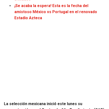
JAGUARS
WIZARDS
¡Se acaba la espera! Esta es la fecha del
amistoso México vs Portugal en el renovado
TITANS
WARRIORS
Estadio Azteca
COWBOYS
CLIPPERS
GIANTS
LAKERS
EAGLES
SUNS
COMMANDERS
KINGS
CARDINALS
MAVERICKS
RAMS
ROCKETS
La selección mexicana inició este lunes su
49ERS
GRIZZLIES