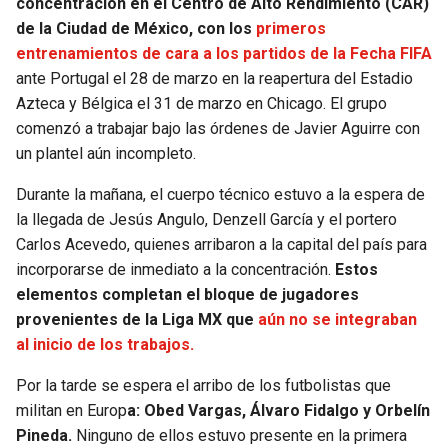
concentración en el Centro de Alto Rendimiento (CAR)
de la Ciudad de México, con los
primeros
SEAHAWKS
PELICANS
entrenamientos de cara a los partidos de la Fecha FIFA
ante Portugal el 28 de marzo en la reapertura del Estadio
BEARS
SPURS
Azteca y Bélgica el 31 de marzo en Chicago. El grupo
comenzó a trabajar bajo las órdenes de Javier Aguirre con
LIONS
NUGGETS
un plantel aún incompleto.
Durante la mañana, el cuerpo técnico estuvo a la espera de
PACKERS
TIMBERWOLVES
la llegada de Jesús Angulo, Denzell García y el portero
Carlos Acevedo, quienes arribaron a la capital del país para
VIKINGS
THUNDER
incorporarse de inmediato a la concentración.
Estos
elementos completan el bloque de jugadores
FALCONS
TRAIL BLAZERS
provenientes de la Liga MX que
aún no se integraban
al inicio de los trabajos.
PANTHERS
JAZZ
Por la tarde se espera el arribo de los futbolistas que
SAINTS
militan en Europ
a: Obed Vargas, Álvaro Fidalgo y Orbelín
Pineda.
Ninguno de ellos estuvo presente en la primera