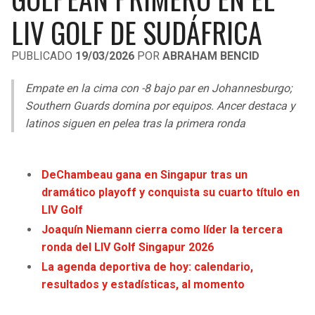
LIGA DE EXPANSIÓN MX
UEFA EUROPA LEAGUE
LIV GOLF DE SUDÁFRICA
RAIDERS
CAVALIERS
LEAGUES CUP
UEFA CONFERENCE LEAGUE
PUBLICADO
19/03/2026
POR
ABRAHAM BENCID
MLS
CHARGERS
PISTONS
Empate en la cima con -8 bajo par en Johannesburgo;
COPA LIBERTADORES
Southern Guards domina por equipos. Ancer destaca y
RAVENS
PACERS
latinos siguen en pelea tras la primera ronda
COPA SUDAMERICANA
BENGALS
BUCKS
LIGA BETPLAY
DeChambeau gana en Singapur tras un
BROWNS
HAWKS
dramático playoff y conquista su cuarto título en
OTRAS LIGAS
LIV Golf
STEELERS
HORNETS
Joaquín Niemann cierra como líder la tercera
ronda del LIV Golf Singapur 2026
TEXANS
HEAT
La agenda deportiva de hoy: calendario,
resultados y estadísticas, al momento
COLTS
MAGIC