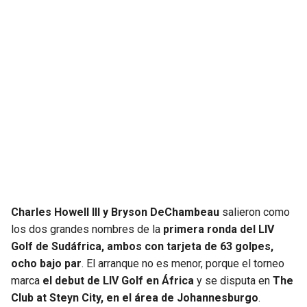
JAGUARS
WIZARDS
TITANS
WARRIORS
COWBOYS
CLIPPERS
GIANTS
LAKERS
EAGLES
SUNS
COMMANDERS
KINGS
Charles Howell III y Bryson DeChambeau
salieron como
CARDINALS
MAVERICKS
los dos grandes nombres de la
primera ronda del LIV
Golf de Sudáfrica, ambos con tarjeta de 63 golpes,
RAMS
ROCKETS
ocho bajo par
. El arranque no es menor, porque el torneo
marca
el debut de LIV Golf en África
y se disputa en
The
Club at Steyn City, en el área de Johannesburgo
.
49ERS
GRIZZLIES