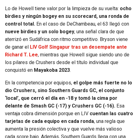
Lo de Howell tiene valor por la limpieza de su vuelta:
ocho
SEAHAWKS
PELICANS
birdies y ningún bogey en su scorecard, una ronda de
control total.
En el caso de DeChambeau, el 63 llegó con
BEARS
SPURS
nueve birdies y un solo bogey
, una señal clara de que
aterrizó en Sudáfrica con ritmo competitivo. Bryson viene
LIONS
NUGGETS
de ganar el
LIV Golf Singapur tras un desempate ante
Richard T. Lee
, mientras que Howell sigue siendo uno de
PACKERS
TIMBERWOLVES
los pilares de Crushers desde el título individual que
conquistó en
Mayakoba 2023
.
VIKINGS
THUNDER
En la competencia por equipos,
el golpe más fuerte no lo
dio Crushers, sino Southern Guards GC, el conjunto
FALCONS
TRAIL BLAZERS
‘local’, que cerró el día en -18 y tomó la cima por
delante de Smash GC (-17) y Crushers GC (-16).
Esa
PANTHERS
JAZZ
ventaja cobra dimensión porque en LIV
cuentan las cuatro
tarjetas de cada equipo en cada ronda
, una regla que
SAINTS
aumenta la presión colectiva y que vuelve más valioso
cada score bajo. Además, Southern Guards llega con una