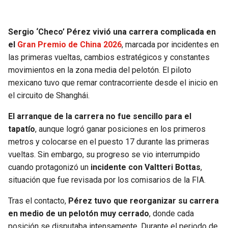
SEAHAWKS
PELICANS
Sergio ‘Checo’ Pérez vivió una carrera complicada en
el
Gran Premio de China 2026
, marcada por incidentes en
BEARS
SPURS
las primeras vueltas, cambios estratégicos y constantes
movimientos en la zona media del pelotón. El piloto
LIONS
NUGGETS
mexicano tuvo que remar contracorriente desde el inicio en
el circuito de Shanghái.
PACKERS
TIMBERWOLVES
El arranque de la carrera no fue sencillo para el
VIKINGS
THUNDER
tapatío
, aunque logró ganar posiciones en los primeros
metros y colocarse en el puesto 17 durante las primeras
FALCONS
TRAIL BLAZERS
vueltas. Sin embargo, su progreso se vio interrumpido
cuando protagonizó un
incidente con Valtteri Bottas
,
PANTHERS
JAZZ
situación que fue revisada por los comisarios de la FIA.
Tras el contacto,
Pérez tuvo que reorganizar su carrera
SAINTS
en medio de un pelotón muy cerrado
, donde cada
posición se disputaba intensamente. Durante el periodo de