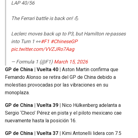
LAP 40/56
The Ferrari battle is back on! 💪
Leclerc moves back up to P3, but Hamilton re-passes
into Turn 1 👀
#F1
#ChineseGP
pic.twitter.com/VVZJRo7Aag
— Formula 1 (@F1)
March 15, 2026
GP de China | Vuelta 40 |
Aston Martin confirma que
Fernando Alonso se retira del GP de China debido a
molestias provocadas por las vibraciones en su
monoplaza.
GP de China | Vuelta 39 |
Nico Hülkenberg adelanta a
Sergio ‘Checo’ Pérez en pista y el piloto mexicano cae
nuevamente hasta la posición 16.
GP de China | Vuelta 37 |
Kimi Antonelli lidera con 7.5