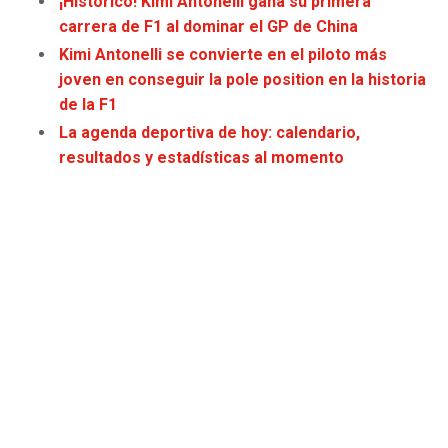
¡Histórico! Kimi Antonelli gana su primera
JAGUARS
WIZARDS
carrera de F1 al dominar el GP de China
Kimi Antonelli se convierte en el piloto más
TITANS
WARRIORS
joven en conseguir la pole position en la historia
de la F1
COWBOYS
CLIPPERS
La agenda deportiva de hoy: calendario,
resultados y estadísticas al momento
GIANTS
LAKERS
EAGLES
SUNS
COMMANDERS
KINGS
CARDINALS
MAVERICKS
RAMS
ROCKETS
49ERS
GRIZZLIES