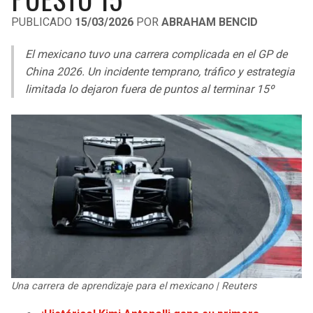
LIGA DE EXPANSIÓN MX
UEFA EUROPA LEAGUE
PUBLICADO
15/03/2026
POR
ABRAHAM BENCID
RAIDERS
CAVALIERS
LEAGUES CUP
UEFA CONFERENCE LEAGUE
El mexicano tuvo una carrera complicada en el GP de
MLS
China 2026. Un incidente temprano, tráfico y estrategia
CHARGERS
PISTONS
limitada lo dejaron fuera de puntos al terminar 15º
COPA LIBERTADORES
RAVENS
PACERS
COPA SUDAMERICANA
BENGALS
BUCKS
LIGA BETPLAY
BROWNS
HAWKS
OTRAS LIGAS
STEELERS
HORNETS
TEXANS
HEAT
Una carrera de aprendizaje para el mexicano | Reuters
COLTS
MAGIC