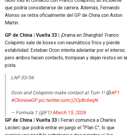
radio tras el contacto con Franco Colapinto, un incidente
que podría considerarse de carrera. Además, Fernando
Alonso se retira oficialmente del GP de China con Aston
Martin.
GP de China | Vuelta 33 |
¡Drama en Shanghái! Franco
Colapinto sale de boxes con neumáticos fríos y pierde
estabilidad. Esteban Ocon intenta adelantar por el interior,
pero ambos hacen contacto, trompean y dejan restos en la
pista.
LAP 33/56
Ocon and Colapinto make contact at Turn 1! 😱
#F1
#ChineseGP
pic.twitter.com/j2OyBc6eqN
— Formula 1 (@F1)
March 15, 2026
GP de China | Vuelta 33 |
Ferrari comunica a Charles
Leclerc que podría entrar en juego el “Plan C”, lo que