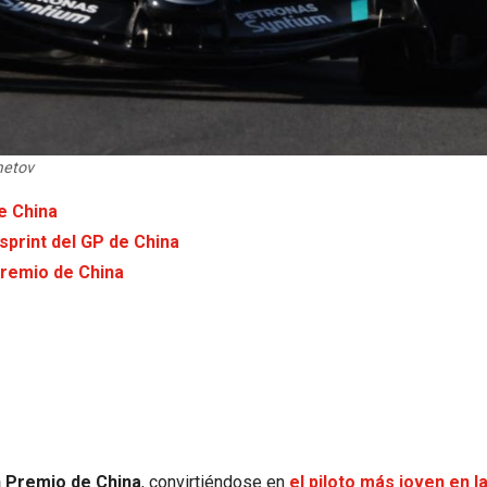
metov
e China
sprint del GP de China
Premio de China
an Premio de China
, convirtiéndose en
el piloto más joven en la