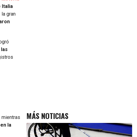
Italia
 la gran
caron
logró
,
las
gistros
MÁS NOTICIAS
, mientras
en la