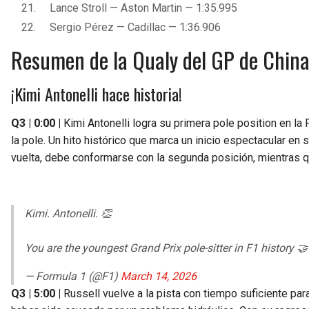
Lance Stroll — Aston Martin — 1:35.995
Sergio Pérez — Cadillac — 1:36.906
Resumen de la Qualy del GP de Chin
¡Kimi Antonelli hace historia!
Q3 | 0:00 |
Kimi Antonelli logra su primera pole position en la 
la pole. Un hito histórico que marca un inicio espectacular en
vuelta, debe conformarse con la segunda posición, mientras qu
Kimi. Antonelli. 👏
You are the youngest Grand Prix pole-sitter in F1 history 🤝
— Formula 1 (@F1)
March 14, 2026
Q3 | 5:00 |
Russell vuelve a la pista con tiempo suficiente para