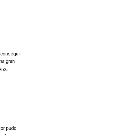
n conseguir
una gran
aza.
ior pudo