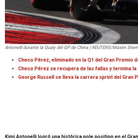
Antonelli durante la Qualy del GP de China | REUTERS/Maxim She
Checo Pérez, eliminado en la Q1 del Gran Premio d
Checo Pérez se recupera de las fallas y termina la 
George Russell se lleva la carrera sprint del Gran 
Kimi Antonelli logró una histórica pole position en el Gr