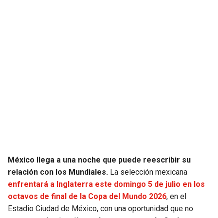
JAGUARS
WIZARDS
TITANS
WARRIORS
COWBOYS
CLIPPERS
GIANTS
LAKERS
EAGLES
SUNS
COMMANDERS
KINGS
México llega a una noche que puede reescribir su
CARDINALS
MAVERICKS
relación con los Mundiales.
La selección mexicana
enfrentará a Inglaterra este domingo 5 de julio en los
RAMS
ROCKETS
octavos de final de la Copa del Mundo 2026
, en el
Estadio Ciudad de México, con una oportunidad que no
49ERS
GRIZZLIES