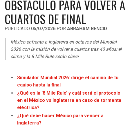
OBSTÁCULO PARA VOLVER A
LIGA DE EXPANSIÓN MX
UEFA EUROPA LEAGUE
CUARTOS DE FINAL
RAIDERS
CAVALIERS
LEAGUES CUP
UEFA CONFERENCE LEAGUE
PUBLICADO
05/07/2026
POR
ABRAHAM BENCID
MLS
CHARGERS
PISTONS
México enfrenta a Inglaterra en octavos del Mundial
COPA LIBERTADORES
RAVENS
PACERS
2026 con la misión de volver a cuartos tras 40 años; el
COPA SUDAMERICANA
clima y la 8 Mile Rule serán clave
BENGALS
BUCKS
LIGA BETPLAY
BROWNS
HAWKS
Simulador Mundial 2026: dirige el camino de tu
OTRAS LIGAS
equipo hasta la final
STEELERS
HORNETS
¿Qué es la ‘8 Mile Rule’ y cuál será el protocolo
en el México vs Inglaterra en caso de tormenta
TEXANS
HEAT
eléctrica?
¿Qué debe hacer México para vencer a
COLTS
MAGIC
Inglaterra?