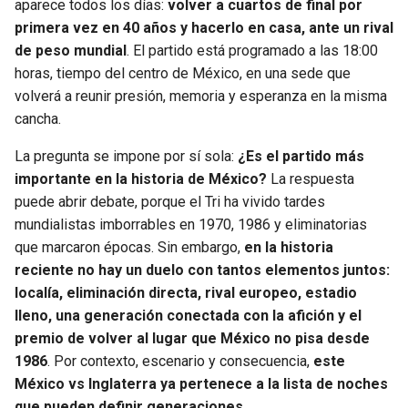
aparece todos los días:
volver a cuartos de final por
primera vez en 40 años y hacerlo en casa, ante un rival
SEAHAWKS
PELICANS
de peso mundial
. El partido está programado a las 18:00
horas, tiempo del centro de México, en una sede que
BEARS
SPURS
volverá a reunir presión, memoria y esperanza en la misma
cancha.
LIONS
NUGGETS
La pregunta se impone por sí sola:
¿Es el partido más
PACKERS
TIMBERWOLVES
importante en la historia de México?
La respuesta
puede abrir debate, porque el Tri ha vivido tardes
mundialistas imborrables en 1970, 1986 y eliminatorias
VIKINGS
THUNDER
que marcaron épocas. Sin embargo,
en la historia
reciente no hay un duelo con tantos elementos juntos:
FALCONS
TRAIL BLAZERS
localía, eliminación directa, rival europeo, estadio
lleno, una generación conectada con la afición y el
PANTHERS
JAZZ
premio de volver al lugar que México no pisa desde
1986
. Por contexto, escenario y consecuencia,
este
SAINTS
México vs Inglaterra ya pertenece a la lista de noches
que pueden definir generaciones.