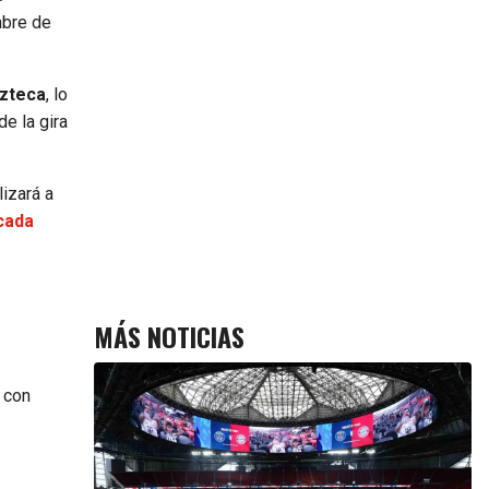
mbre de
Azteca
, lo
e la gira
izará a
cada
MÁS NOTICIAS
 con