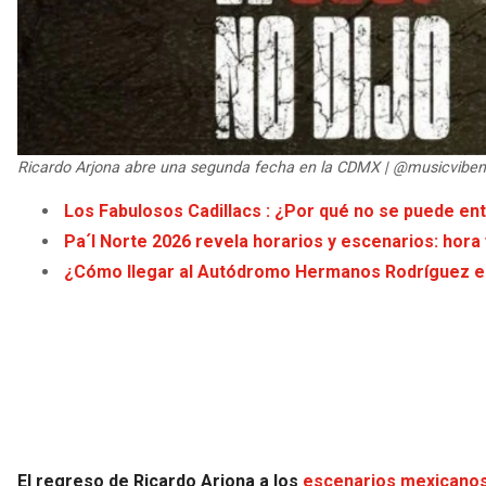
Ricardo Arjona abre una segunda fecha en la CDMX | @musicvibe
Los Fabulosos Cadillacs : ¿Por qué no se puede ent
Pa´l Norte 2026 revela horarios y escenarios: hora
¿Cómo llegar al Autódromo Hermanos Rodríguez en
El regreso de Ricardo Arjona a los
escenarios mexicano