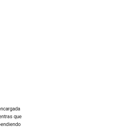
encargada
ientras que
ependiendo