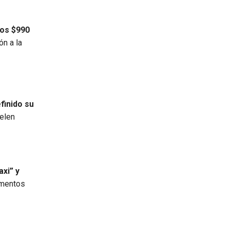
los $990
ón a la
finido su
uelen
axi” y
omentos