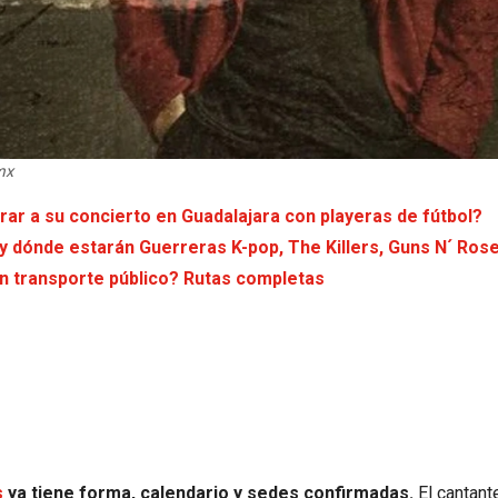
mx
rar a su concierto en Guadalajara con playeras de fútbol?
 y dónde estarán Guerreras K-pop, The Killers, Guns N´ Ros
 transporte público? Rutas completas
s
ya tiene forma, calendario y sedes confirmadas.
El cantant