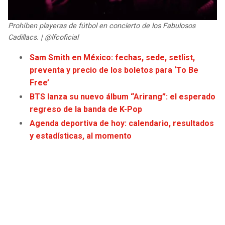
JAGUARS
WIZARDS
Prohíben playeras de fútbol en concierto de los Fabulosos
TITANS
WARRIORS
Cadillacs. | @lfcoficial
Sam Smith en México: fechas, sede, setlist,
COWBOYS
CLIPPERS
preventa y precio de los boletos para ‘To Be
Free’
GIANTS
LAKERS
BTS lanza su nuevo álbum “Arirang”: el esperado
regreso de la banda de K-Pop
EAGLES
SUNS
Agenda deportiva de hoy: calendario, resultados
y estadísticas, al momento
COMMANDERS
KINGS
CARDINALS
MAVERICKS
RAMS
ROCKETS
49ERS
GRIZZLIES