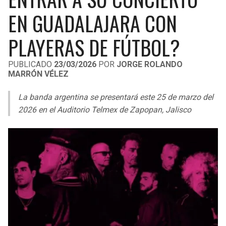
LIGA DE EXPANSIÓN MX
UEFA EUROPA LEAGUE
EN GUADALAJARA CON
RAIDERS
CAVALIERS
LEAGUES CUP
UEFA CONFERENCE LEAGUE
PLAYERAS DE FÚTBOL?
MLS
CHARGERS
PISTONS
PUBLICADO
23/03/2026
POR
JORGE ROLANDO
MARRÓN VÉLEZ
COPA LIBERTADORES
RAVENS
PACERS
La banda argentina se presentará este 25 de marzo del
COPA SUDAMERICANA
BENGALS
BUCKS
2026 en el Auditorio Telmex de Zapopan, Jalisco
LIGA BETPLAY
BROWNS
HAWKS
OTRAS LIGAS
STEELERS
HORNETS
TEXANS
HEAT
COLTS
MAGIC