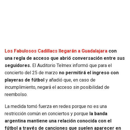
SEAHAWKS
PELICANS
BEARS
SPURS
LIONS
NUGGETS
Los Fabulosos Cadillacs llegarán a Guadalajara
con
PACKERS
TIMBERWOLVES
una regla de acceso que abrió conversación entre sus
seguidores.
El Auditorio Telmex informó que para el
VIKINGS
THUNDER
concierto del 25 de marzo
no permitirá el ingreso con
playeras de fútbol
y añadió que, en caso de
FALCONS
TRAIL BLAZERS
incumplimiento, negará el acceso sin posibilidad de
reembolso.
PANTHERS
JAZZ
La medida tomó fuerza en redes porque no es una
restricción común en conciertos y porque
la banda
SAINTS
argentina mantiene una relación conocida con el
fútbol a través de canciones que suelen aparecer en