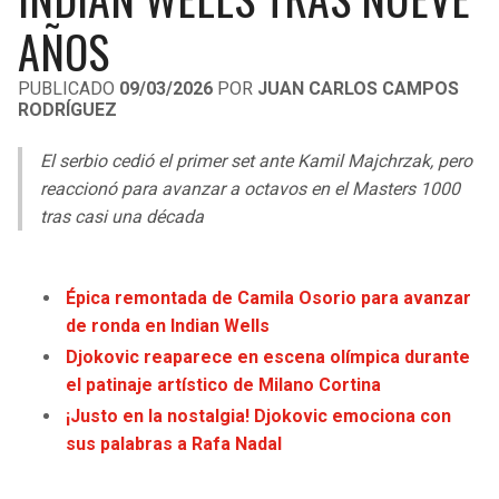
LIGA DE EXPANSIÓN MX
UEFA EUROPA LEAGUE
AÑOS
RAIDERS
CAVALIERS
LEAGUES CUP
UEFA CONFERENCE LEAGUE
PUBLICADO
09/03/2026
POR
JUAN CARLOS CAMPOS
RODRÍGUEZ
MLS
CHARGERS
PISTONS
El serbio cedió el primer set ante Kamil Majchrzak, pero
COPA LIBERTADORES
RAVENS
PACERS
reaccionó para avanzar a octavos en el Masters 1000
COPA SUDAMERICANA
tras casi una década
BENGALS
BUCKS
LIGA BETPLAY
BROWNS
HAWKS
Épica remontada de Camila Osorio para avanzar
OTRAS LIGAS
de ronda en Indian Wells
STEELERS
HORNETS
Djokovic reaparece en escena olímpica durante
el patinaje artístico de Milano Cortina
TEXANS
HEAT
¡Justo en la nostalgia! Djokovic emociona con
sus palabras a Rafa Nadal
COLTS
MAGIC