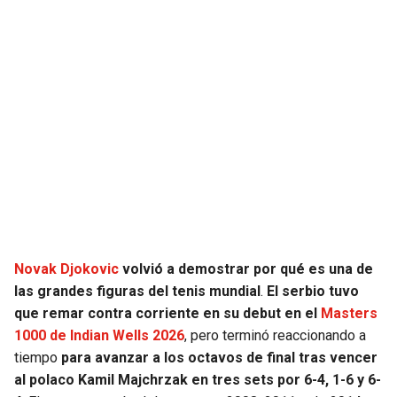
JAGUARS
WIZARDS
TITANS
WARRIORS
COWBOYS
CLIPPERS
GIANTS
LAKERS
EAGLES
SUNS
COMMANDERS
KINGS
Novak Djokovic
volvió a demostrar por qué es una de
las grandes figuras del tenis mundial
.
El serbio tuvo
CARDINALS
MAVERICKS
que remar contra corriente en su debut en el
Masters
1000 de Indian Wells 2026
, pero terminó reaccionando a
RAMS
ROCKETS
tiempo
para avanzar a los octavos de final tras vencer
al polaco Kamil Majchrzak en tres sets por 6-4, 1-6 y 6-
49ERS
GRIZZLIES