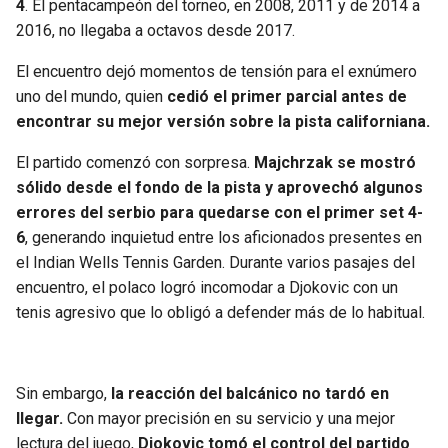
4
. El pentacampeón del torneo, en 2008, 2011 y de 2014 a
2016, no llegaba a octavos desde 2017.
SEAHAWKS
PELICANS
El encuentro dejó momentos de tensión para el exnúmero
BEARS
SPURS
uno del mundo, quien
cedió el primer parcial antes de
encontrar su mejor versión sobre la pista californiana.
LIONS
NUGGETS
El partido comenzó con sorpresa.
Majchrzak se mostró
sólido desde el fondo de la pista y aprovechó algunos
PACKERS
TIMBERWOLVES
errores del serbio para quedarse con el primer set 4-
6
, generando inquietud entre los aficionados presentes en
VIKINGS
THUNDER
el Indian Wells Tennis Garden. Durante varios pasajes del
encuentro, el polaco logró incomodar a Djokovic con un
FALCONS
TRAIL BLAZERS
tenis agresivo que lo obligó a defender más de lo habitual.
PANTHERS
JAZZ
Sin embargo,
la reacción del balcánico no tardó en
SAINTS
llegar.
Con mayor precisión en su servicio y una mejor
lectura del juego,
Djokovic tomó el control del partido