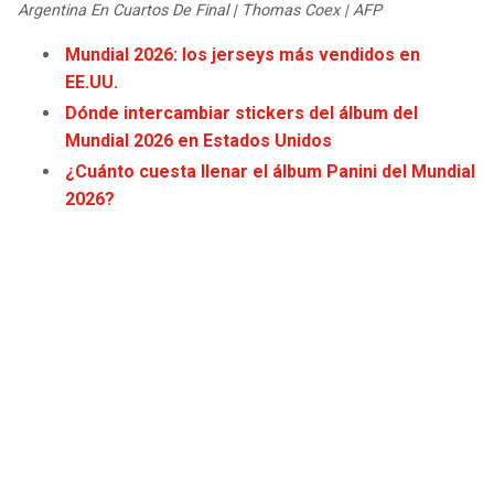
Argentina En Cuartos De Final | Thomas Coex | AFP
JAGUARS
WIZARDS
Mundial 2026: los jerseys más vendidos en
TITANS
WARRIORS
EE.UU.
Dónde intercambiar stickers del álbum del
COWBOYS
CLIPPERS
Mundial 2026 en Estados Unidos
¿Cuánto cuesta llenar el álbum Panini del Mundial
GIANTS
LAKERS
2026?
EAGLES
SUNS
COMMANDERS
KINGS
CARDINALS
MAVERICKS
RAMS
ROCKETS
49ERS
GRIZZLIES