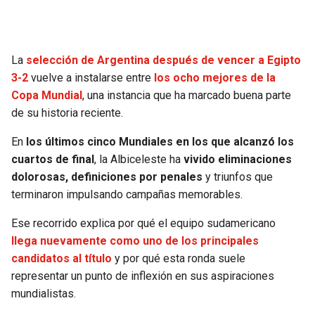
SEAHAWKS
PELICANS
La
selección de Argentina después de vencer a Egipto
BEARS
SPURS
3-2
vuelve a instalarse entre
los ocho mejores de la
Copa Mundial
, una instancia que ha marcado buena parte
LIONS
NUGGETS
de su historia reciente.
PACKERS
TIMBERWOLVES
En
los últimos cinco Mundiales en los que alcanzó los
cuartos de final
, la Albiceleste ha
vivido eliminaciones
VIKINGS
THUNDER
dolorosas, definiciones por penales
y triunfos que
terminaron impulsando campañas memorables.
FALCONS
TRAIL BLAZERS
Ese recorrido explica por qué el equipo sudamericano
llega nuevamente como uno de los principales
PANTHERS
JAZZ
candidatos al título
y por qué esta ronda suele
representar un punto de inflexión en sus aspiraciones
SAINTS
mundialistas.