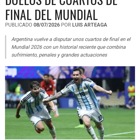
LIGA DE EXPANSIÓN MX
UEFA EUROPA LEAGUE
FINAL DEL MUNDIAL
RAIDERS
CAVALIERS
LEAGUES CUP
UEFA CONFERENCE LEAGUE
PUBLICADO
08/07/2026
POR
LUIS ARTEAGA
MLS
CHARGERS
PISTONS
Argentina vuelve a disputar unos cuartos de final en el
COPA LIBERTADORES
Mundial 2026 con un historial reciente que combina
RAVENS
PACERS
sufrimiento, penales y grandes actuaciones
COPA SUDAMERICANA
BENGALS
BUCKS
LIGA BETPLAY
BROWNS
HAWKS
OTRAS LIGAS
STEELERS
HORNETS
TEXANS
HEAT
COLTS
MAGIC