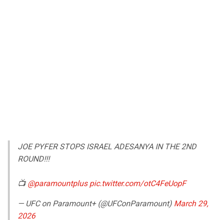
JOE PYFER STOPS ISRAEL ADESANYA IN THE 2ND
ROUND!!!
📺
@paramountplus
pic.twitter.com/otC4FeUopF
— UFC on Paramount+ (@UFConParamount)
March 29,
2026