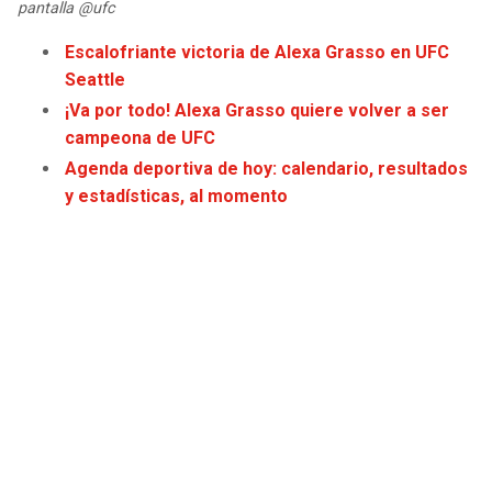
pantalla @ufc
JAGUARS
WIZARDS
Escalofriante victoria de Alexa Grasso en UFC
TITANS
WARRIORS
Seattle
¡Va por todo! Alexa Grasso quiere volver a ser
COWBOYS
CLIPPERS
campeona de UFC
Agenda deportiva de hoy: calendario, resultados
GIANTS
LAKERS
y estadísticas, al momento
EAGLES
SUNS
COMMANDERS
KINGS
CARDINALS
MAVERICKS
RAMS
ROCKETS
49ERS
GRIZZLIES