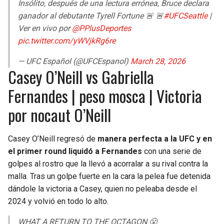
Insólito, después de una lectura errónea, Bruce declara
ganador al debutante Tyrell Fortune 🚨 🚨
#UFCSeattle
|
Ver en vivo por
@PPlusDeportes
pic.twitter.com/yWVjkRg6re
— UFC Español (@UFCEspanol)
March 28, 2026
Casey O’Neill vs Gabriella
Fernandes | peso mosca | Victoria
por nocaut O’Neill
Casey O’Neill regresó de
manera perfecta a la UFC y en
el primer round liquidó a Fernandes
con una serie de
golpes al rostro que la llevó a acorralar a su rival contra la
malla. Tras un golpe fuerte en la cara la pelea fue detenida
dándole la victoria a Casey, quien no peleaba desde el
2024 y volvió en todo lo alto.
WHAT A RETURN TO THE OCTAGON 😤