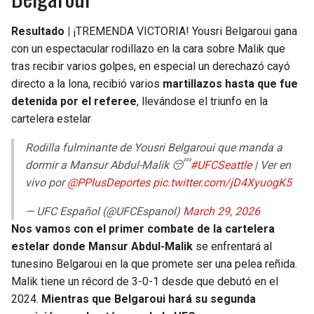
Resultado |
¡TREMENDA VICTORIA! Yousri Belgaroui gana
con un espectacular rodillazo en la cara sobre Malik que
tras recibir varios golpes, en especial un derechazó cayó
directo a la lona, recibió varios
martillazos hasta que fue
detenida por el referee
, llevándose el triunfo en la
cartelera estelar
Rodilla fulminante de Yousri Belgaroui que manda a
dormir a Mansur Abdul-Malik 😴
#UFCSeattle
| Ver en
vivo por
@PPlusDeportes
pic.twitter.com/jD4XyuogK5
— UFC Español (@UFCEspanol)
March 29, 2026
Nos vamos con el primer combate de la cartelera
estelar donde Mansur Abdul-Malik
se enfrentará al
tunesino Belgaroui en la que promete ser una pelea reñida.
Malik tiene un récord de 3-0-1 desde que debutó en el
2024.
Mientras que Belgaroui hará su segunda