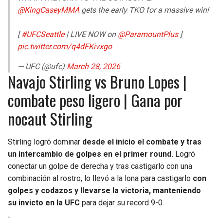
@KingCaseyMMA
gets the early TKO for a massive win!
[
#UFCSeattle
| LIVE NOW on
@ParamountPlus
]
pic.twitter.com/q4dFKivxgo
— UFC (@ufc)
March 28, 2026
Navajo Stirling vs Bruno Lopes |
combate peso ligero | Gana por
nocaut Stirling
Stirling logró dominar
desde el inicio el combate y tras
un intercambio de golpes en el primer round.
Logró
conectar un golpe de derecha y tras castigarlo con una
combinación al rostro, lo llevó a la lona para castigarlo
con
golpes y codazos y llevarse la victoria, manteniendo
su invicto en la UFC
para dejar su record 9-0.