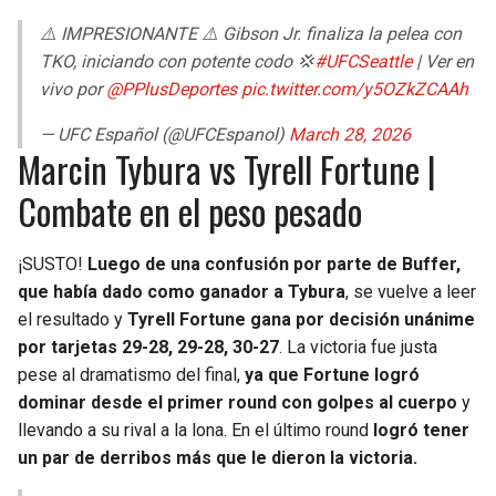
⚠️ IMPRESIONANTE ⚠️ Gibson Jr. finaliza la pelea con
TKO, iniciando con potente codo 💢
#UFCSeattle
| Ver en
vivo por
@PPlusDeportes
pic.twitter.com/y5OZkZCAAh
— UFC Español (@UFCEspanol)
March 28, 2026
Marcin Tybura vs Tyrell Fortune |
Combate en el peso pesado
¡SUSTO!
Luego de una confusión por parte de Buffer,
que había dado como ganador a Tybura
, se vuelve a leer
el resultado y
Tyrell Fortune gana por decisión unánime
por tarjetas 29-28, 29-28, 30-27
. La victoria fue justa
pese al dramatismo del final,
ya que Fortune logró
dominar desde el primer round con golpes al cuerpo
y
llevando a su rival a la lona. En el último round
logró tener
un par de derribos más que le dieron la victoria.