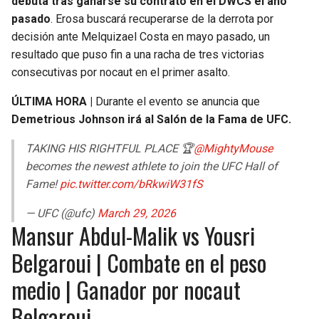
debuta tras ganarse su contrato en el DWCS el año
pasado
. Erosa buscará recuperarse de la derrota por
decisión ante Melquizael Costa en mayo pasado, un
resultado que puso fin a una racha de tres victorias
consecutivas por nocaut en el primer asalto.
ÚLTIMA HORA |
Durante el evento se anuncia que
Demetrious Johnson irá al Salón de la Fama de UFC.
TAKING HIS RIGHTFUL PLACE 🏆
@MightyMouse
becomes the newest athlete to join the UFC Hall of
Fame!
pic.twitter.com/bRkwiW31fS
— UFC (@ufc)
March 29, 2026
Mansur Abdul-Malik vs Yousri
Belgaroui | Combate en el peso
medio | Ganador por nocaut
Belgaroui