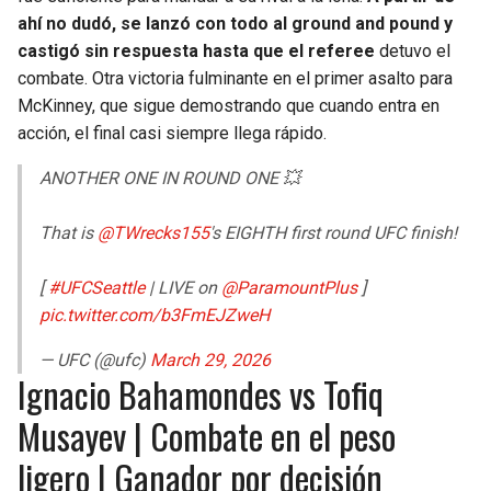
ahí no dudó, se lanzó con todo al ground and pound y
castigó sin respuesta hasta que el referee
detuvo el
combate. Otra victoria fulminante en el primer asalto para
McKinney, que sigue demostrando que cuando entra en
acción, el final casi siempre llega rápido.
ANOTHER ONE IN ROUND ONE 💥
That is
@TWrecks155
's EIGHTH first round UFC finish!
[
#UFCSeattle
| LIVE on
@ParamountPlus
]
pic.twitter.com/b3FmEJZweH
— UFC (@ufc)
March 29, 2026
Ignacio Bahamondes vs Tofiq
Musayev | Combate en el peso
ligero | Ganador por decisión