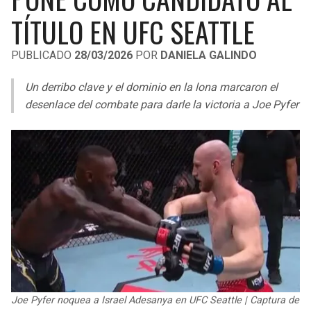
LIGA DE EXPANSIÓN MX
UEFA EUROPA LEAGUE
TÍTULO EN UFC SEATTLE
RAIDERS
CAVALIERS
LEAGUES CUP
UEFA CONFERENCE LEAGUE
PUBLICADO
28/03/2026
POR
DANIELA GALINDO
MLS
CHARGERS
PISTONS
Un derribo clave y el dominio en la lona marcaron el
COPA LIBERTADORES
desenlace del combate para darle la victoria a Joe Pyfer
RAVENS
PACERS
COPA SUDAMERICANA
BENGALS
BUCKS
LIGA BETPLAY
BROWNS
HAWKS
OTRAS LIGAS
STEELERS
HORNETS
TEXANS
HEAT
COLTS
MAGIC
Joe Pyfer noquea a Israel Adesanya en UFC Seattle | Captura de