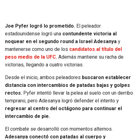
SEAHAWKS
PELICANS
Joe Pyfer logró lo prometido.
El peleador
BEARS
SPURS
estadounidense logró una
contundente victoria al
noquear en el segundo round a Israel Adesanya
y
LIONS
NUGGETS
mantenerse como uno de los
candidatos al título del
peso medio de la UFC.
Además mantiene su racha de
PACKERS
TIMBERWOLVES
victorias, llegando a cuatro victorias.
VIKINGS
THUNDER
Desde el inicio, ambos peleadores
buscaron establecer
distancia con intercambios de patadas bajas y golpes
FALCONS
TRAIL BLAZERS
rectos.
Pyfer intentó llevar la pelea al suelo con un derribo
temprano, pero Adesanya logró defender el intento y
regresar al centro del octágono para continuar el
PANTHERS
JAZZ
intercambio de pie.
SAINTS
El combate se desarrolló con momentos alternos.
Adesanya conectó con patadas al cuerpo y