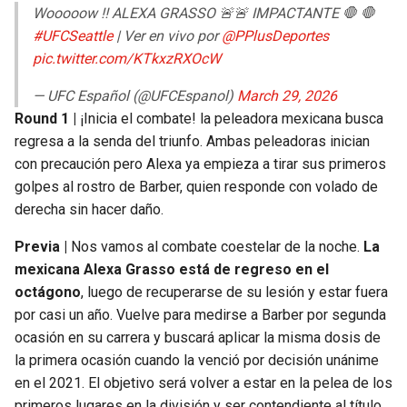
Wooooow ‼️ ALEXA GRASSO 🚨🚨 IMPACTANTE 🛑 🛑
#UFCSeattle
| Ver en vivo por
@PPlusDeportes
pic.twitter.com/KTkxzRXOcW
— UFC Español (@UFCEspanol)
March 29, 2026
Round 1 |
¡Inicia el combate! la peleadora mexicana busca
regresa a la senda del triunfo. Ambas peleadoras inician
con precaución pero Alexa ya empieza a tirar sus primeros
golpes al rostro de Barber, quien responde con volado de
derecha sin hacer daño.
Previa |
Nos vamos al combate coestelar de la noche.
La
mexicana Alexa Grasso está de regreso en el
octágono
, luego de recuperarse de su lesión y estar fuera
por casi un año. Vuelve para medirse a Barber por segunda
ocasión en su carrera y buscará aplicar la misma dosis de
la primera ocasión cuando la venció por decisión unánime
en el 2021. El objetivo será volver a estar en la pelea de los
primeros lugares en la división y ser contendiente al título.