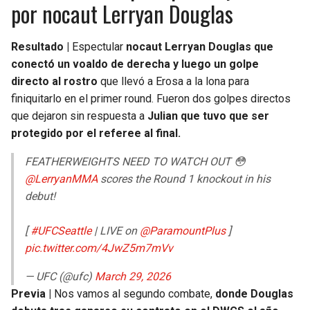
por nocaut Lerryan Douglas
Resultado |
Espectular
nocaut Lerryan Douglas que
conectó un voaldo de derecha y luego un golpe
directo al rostro
que llevó a Erosa a la lona para
finiquitarlo en el primer round. Fueron dos golpes directos
que dejaron sin respuesta a
Julian que tuvo que ser
protegido por el referee al final.
FEATHERWEIGHTS NEED TO WATCH OUT 😳
@LerryanMMA
scores the Round 1 knockout in his
debut!
[
#UFCSeattle
| LIVE on
@ParamountPlus
]
pic.twitter.com/4JwZ5m7mVv
— UFC (@ufc)
March 29, 2026
Previa |
Nos vamos al segundo combate,
donde Douglas