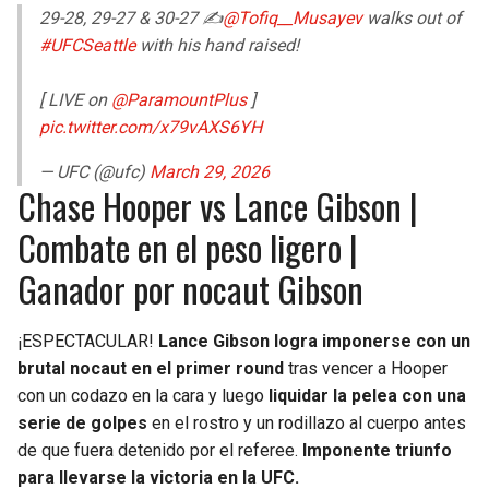
29-28, 29-27 & 30-27 ✍️
@Tofiq__Musayev
walks out of
#UFCSeattle
with his hand raised!
[ LIVE on
@ParamountPlus
]
pic.twitter.com/x79vAXS6YH
— UFC (@ufc)
March 29, 2026
Chase Hooper vs Lance Gibson |
Combate en el peso ligero |
Ganador por nocaut Gibson
¡ESPECTACULAR!
Lance Gibson logra imponerse con un
brutal nocaut en el primer round
tras vencer a Hooper
con un codazo en la cara y luego
liquidar la pelea con una
serie de golpes
en el rostro y un rodillazo al cuerpo antes
de que fuera detenido por el referee.
Imponente triunfo
para llevarse la victoria en la UFC.