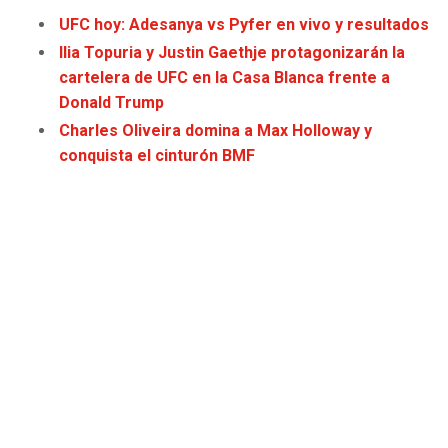
JAGUARS
WIZARDS
UFC hoy: Adesanya vs Pyfer en vivo y resultados
Ilia Topuria y Justin Gaethje protagonizarán la
TITANS
WARRIORS
cartelera de UFC en la Casa Blanca frente a
Donald Trump
COWBOYS
CLIPPERS
Charles Oliveira domina a Max Holloway y
conquista el cinturón BMF
GIANTS
LAKERS
EAGLES
SUNS
COMMANDERS
KINGS
CARDINALS
MAVERICKS
RAMS
ROCKETS
49ERS
GRIZZLIES