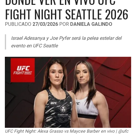
LIGA DE EXPANSIÓN MX
UEFA EUROPA LEAGUE
FIGHT NIGHT SEATTLE 2026
RAIDERS
CAVALIERS
LEAGUES CUP
UEFA CONFERENCE LEAGUE
PUBLICADO
27/03/2026
POR
DANIELA GALINDO
MLS
CHARGERS
PISTONS
Israel Adesanya y Joe Pyfer será la pelea estelar del
COPA LIBERTADORES
evento en UFC Seattle
RAVENS
PACERS
COPA SUDAMERICANA
BENGALS
BUCKS
LIGA BETPLAY
BROWNS
HAWKS
OTRAS LIGAS
STEELERS
HORNETS
TEXANS
HEAT
COLTS
MAGIC
UFC Fight Night: Alexa Grasso vs Maycee Barber en vivo | @ufc