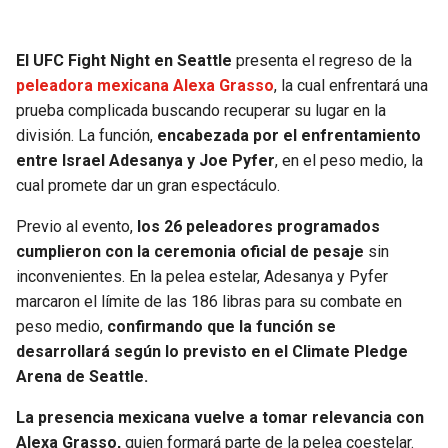
SEAHAWKS
PELICANS
El UFC Fight Night en Seattle
presenta el regreso de la
peleadora mexicana Alexa Grasso
, la cual enfrentará una
BEARS
SPURS
prueba complicada buscando recuperar su lugar en la
división. La función,
encabezada por el enfrentamiento
LIONS
NUGGETS
entre Israel Adesanya y Joe Pyfer
, en el peso medio, la
cual promete dar un gran espectáculo.
PACKERS
TIMBERWOLVES
Previo al evento,
los 26 peleadores programados
VIKINGS
THUNDER
cumplieron con la ceremonia oficial de pesaje
sin
inconvenientes. En la pelea estelar, Adesanya y Pyfer
FALCONS
TRAIL BLAZERS
marcaron el límite de las 186 libras para su combate en
peso medio,
confirmando que la función se
PANTHERS
JAZZ
desarrollará según lo previsto en el Climate Pledge
Arena de Seattle.
SAINTS
La presencia mexicana vuelve a tomar relevancia con
Alexa Grasso,
quien formará parte de la pelea coestelar.