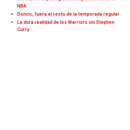
JAGUARS
WIZARDS
NBA
Doncic, fuera el resto de la temporada regular
TITANS
WARRIORS
La dura realidad de los Warriors sin Stephen
Curry
COWBOYS
CLIPPERS
GIANTS
LAKERS
EAGLES
SUNS
COMMANDERS
KINGS
CARDINALS
MAVERICKS
RAMS
ROCKETS
49ERS
GRIZZLIES