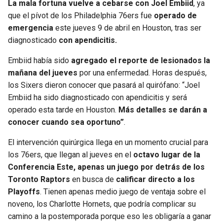
La mala fortuna vuelve a cebarse con Joel Embiid
, ya
que el pívot de los Philadelphia 76ers fue
operado de
SEAHAWKS
PELICANS
emergencia
este jueves 9 de abril en Houston, tras ser
diagnosticado
con apendicitis.
BEARS
SPURS
Embiid había sido
agregado el reporte de lesionados la
LIONS
NUGGETS
mañana del jueves
por una enfermedad. Horas después,
los Sixers dieron conocer que pasará al quirófano: “Joel
PACKERS
TIMBERWOLVES
Embiid ha sido diagnosticado con apendicitis y será
operado esta tarde en Houston.
Más detalles se darán a
VIKINGS
THUNDER
conocer cuando sea oportuno”
.
El intervención quirúrgica llega en un momento crucial para
FALCONS
TRAIL BLAZERS
los 76ers, que llegan al jueves en el
octavo lugar de la
Conferencia Este, apenas un juego por detrás de los
PANTHERS
JAZZ
Toronto Raptors
en busca de
calificar directo a los
Playoffs
. Tienen apenas medio juego de ventaja sobre el
SAINTS
noveno, los Charlotte Hornets, que podría complicar su
camino a la postemporada porque eso les obligaría a ganar