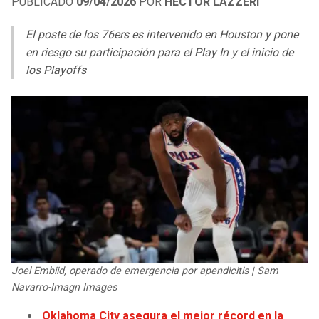
PUBLICADO
09/04/2026
POR
HÉCTOR LÁZZERI
LIGA DE EXPANSIÓN MX
UEFA EUROPA LEAGUE
El poste de los 76ers es intervenido en Houston y pone
RAIDERS
CAVALIERS
LEAGUES CUP
UEFA CONFERENCE LEAGUE
en riesgo su participación para el Play In y el inicio de
los Playoffs
MLS
CHARGERS
PISTONS
COPA LIBERTADORES
RAVENS
PACERS
COPA SUDAMERICANA
BENGALS
BUCKS
LIGA BETPLAY
BROWNS
HAWKS
OTRAS LIGAS
STEELERS
HORNETS
TEXANS
HEAT
Joel Embiid, operado de emergencia por apendicitis | Sam
Navarro-Imagn Images
COLTS
MAGIC
Oklahoma City asegura el mejor récord en la