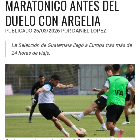
MARATÓNICO ANTES DEL
LIGA DE EXPANSIÓN MX
UEFA EUROPA LEAGUE
DUELO CON ARGELIA
RAIDERS
CAVALIERS
LEAGUES CUP
UEFA CONFERENCE LEAGUE
PUBLICADO
25/03/2026
POR
DANIEL LOPEZ
MLS
CHARGERS
PISTONS
La Selección de Guatemala llegó a Europa tras más de
COPA LIBERTADORES
RAVENS
PACERS
24 horas de viaje.
COPA SUDAMERICANA
BENGALS
BUCKS
LIGA BETPLAY
BROWNS
HAWKS
OTRAS LIGAS
STEELERS
HORNETS
TEXANS
HEAT
COLTS
MAGIC