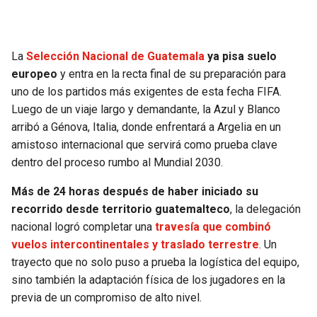
SEAHAWKS
PELICANS
La
Selección Nacional de Guatemala
ya pisa suelo
BEARS
SPURS
europeo
y entra en la recta final de su preparación para
uno de los partidos más exigentes de esta fecha FIFA.
LIONS
NUGGETS
Luego de un viaje largo y demandante, la Azul y Blanco
arribó a Génova, Italia, donde enfrentará a Argelia en un
PACKERS
TIMBERWOLVES
amistoso internacional que servirá como prueba clave
dentro del proceso rumbo al Mundial 2030.
VIKINGS
THUNDER
Más de 24 horas después de haber iniciado su
recorrido desde territorio guatemalteco
, la delegación
FALCONS
TRAIL BLAZERS
nacional logró completar una
travesía que combinó
vuelos intercontinentales y traslado terrestre
. Un
PANTHERS
JAZZ
trayecto que no solo puso a prueba la logística del equipo,
sino también la adaptación física de los jugadores en la
SAINTS
previa de un compromiso de alto nivel.