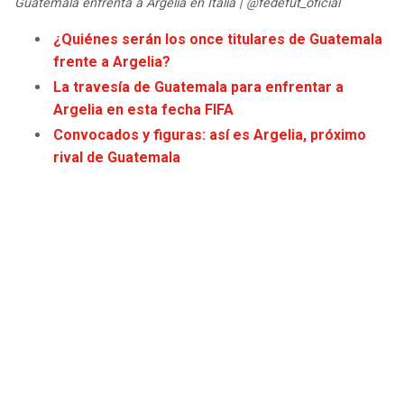
Guatemala enfrenta a Argelia en Italia | @fedefut_oficial
JAGUARS
WIZARDS
¿Quiénes serán los once titulares de Guatemala
frente a Argelia?
TITANS
WARRIORS
La travesía de Guatemala para enfrentar a
Argelia en esta fecha FIFA
COWBOYS
CLIPPERS
Convocados y figuras: así es Argelia, próximo
rival de Guatemala
GIANTS
LAKERS
EAGLES
SUNS
COMMANDERS
KINGS
CARDINALS
MAVERICKS
RAMS
ROCKETS
49ERS
GRIZZLIES