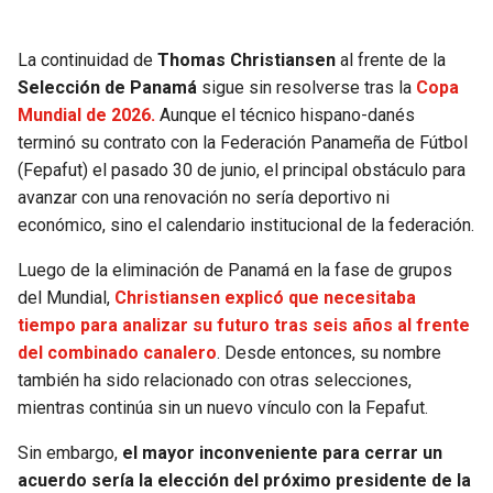
SEAHAWKS
PELICANS
La continuidad de
Thomas Christiansen
al frente de la
Selección de Panamá
sigue sin resolverse tras la
Copa
BEARS
SPURS
Mundial de 2026.
Aunque el técnico hispano-danés
terminó su contrato con la Federación Panameña de Fútbol
LIONS
NUGGETS
(Fepafut) el pasado 30 de junio, el principal obstáculo para
avanzar con una renovación no sería deportivo ni
PACKERS
TIMBERWOLVES
económico, sino el calendario institucional de la federación.
Luego de la eliminación de Panamá en la fase de grupos
VIKINGS
THUNDER
del Mundial,
Christiansen explicó que necesitaba
tiempo para analizar su futuro tras seis años al frente
FALCONS
TRAIL BLAZERS
del combinado canalero
. Desde entonces, su nombre
también ha sido relacionado con otras selecciones,
PANTHERS
JAZZ
mientras continúa sin un nuevo vínculo con la Fepafut.
SAINTS
Sin embargo,
el mayor inconveniente para cerrar un
acuerdo sería la elección del próximo presidente de la