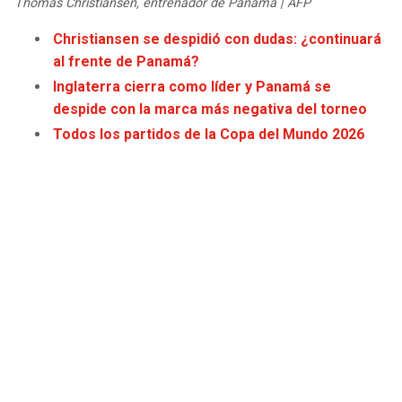
Thomas Christiansen, entrenador de Panamá | AFP
JAGUARS
WIZARDS
Christiansen se despidió con dudas: ¿continuará
al frente de Panamá?
TITANS
WARRIORS
Inglaterra cierra como líder y Panamá se
despide con la marca más negativa del torneo
COWBOYS
CLIPPERS
Todos los partidos de la Copa del Mundo 2026
GIANTS
LAKERS
EAGLES
SUNS
COMMANDERS
KINGS
CARDINALS
MAVERICKS
RAMS
ROCKETS
49ERS
GRIZZLIES