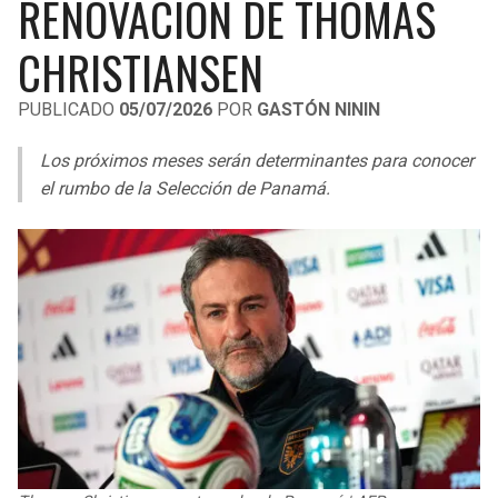
RENOVACIÓN DE THOMAS
LIGA DE EXPANSIÓN MX
UEFA EUROPA LEAGUE
CHRISTIANSEN
RAIDERS
CAVALIERS
LEAGUES CUP
UEFA CONFERENCE LEAGUE
PUBLICADO
05/07/2026
POR
GASTÓN NININ
MLS
CHARGERS
PISTONS
Los próximos meses serán determinantes para conocer
COPA LIBERTADORES
RAVENS
PACERS
el rumbo de la Selección de Panamá.
COPA SUDAMERICANA
BENGALS
BUCKS
LIGA BETPLAY
BROWNS
HAWKS
OTRAS LIGAS
STEELERS
HORNETS
TEXANS
HEAT
COLTS
MAGIC