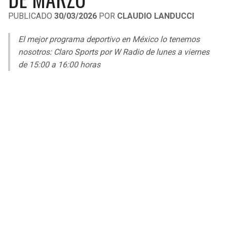
LIGA DE EXPANSIÓN MX
UEFA EUROPA LEAGUE
PUBLICADO
30/03/2026
POR
CLAUDIO LANDUCCI
RAIDERS
CAVALIERS
LEAGUES CUP
UEFA CONFERENCE LEAGUE
El mejor programa deportivo en México lo tenemos
MLS
nosotros: Claro Sports por W Radio de lunes a viernes
CHARGERS
PISTONS
de 15:00 a 16:00 horas
COPA LIBERTADORES
RAVENS
PACERS
COPA SUDAMERICANA
BENGALS
BUCKS
LIGA BETPLAY
BROWNS
HAWKS
OTRAS LIGAS
STEELERS
HORNETS
TEXANS
HEAT
COLTS
MAGIC