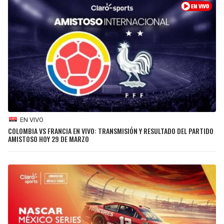
SEAHAWKS
PELICANS
BEARS
SPURS
LIONS
NUGGETS
PACKERS
TIMBERWOLVES
EN VIVO
VIKINGS
THUNDER
COLOMBIA VS FRANCIA EN VIVO: TRANSMISIÓN Y RESULTADO DEL PARTIDO
AMISTOSO HOY 29 DE MARZO
FALCONS
TRAIL BLAZERS
PANTHERS
JAZZ
SAINTS