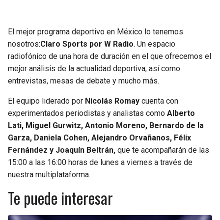
JAGUARS
WIZARDS
El mejor programa deportivo en México lo tenemos
TITANS
WARRIORS
nosotros:
Claro Sports por W Radio
. Un espacio
radiofónico de una hora de duración en el que ofrecemos el
COWBOYS
CLIPPERS
mejor análisis de la actualidad deportiva, así como
entrevistas, mesas de debate y mucho más.
GIANTS
LAKERS
El equipo liderado por
Nicolás Romay
cuenta con
EAGLES
SUNS
experimentados periodistas y analistas como
Alberto
Lati, Miguel Gurwitz, Antonio Moreno, Bernardo de la
COMMANDERS
KINGS
Garza, Daniela Cohen, Alejandro Orvañanos, Félix
Fernández y Joaquín Beltrán,
que te acompañarán de las
15:00 a las 16:00 horas de lunes a viernes a través de
CARDINALS
MAVERICKS
nuestra multiplataforma.
RAMS
ROCKETS
Te puede interesar
49ERS
GRIZZLIES