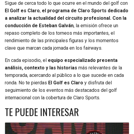
Sigue de cerca todo lo que ocurre en el mundo del golf con
JAGUARS
WIZARDS
El Golf es Claro
,
el programa de Claro Sports dedicado
a analizar la actualidad del circuito profesional. Con la
TITANS
WARRIORS
conducción de
Esteban Galván
, la emisión ofrece un
repaso completo de los torneos más importantes, el
COWBOYS
CLIPPERS
rendimiento de las principales figuras y los momentos
clave que marcan cada jornada en los fairways.
GIANTS
LAKERS
En cada episodio, el
equipo especializado presenta
análisis, contexto y las historias
más relevantes de la
EAGLES
SUNS
temporada, acercando al público a lo que sucede en cada
ronda. No te pierdas
El Golf es Claro
y disfruta del
COMMANDERS
KINGS
seguimiento de los eventos más destacados del golf
internacional con la cobertura de Claro Sports.
CARDINALS
MAVERICKS
TE PUEDE INTERESAR
RAMS
ROCKETS
49ERS
GRIZZLIES