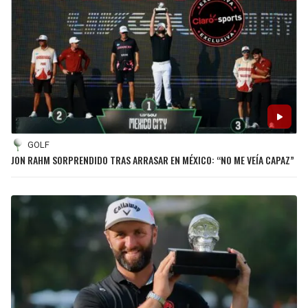
SEAHAWKS
PELICANS
BEARS
SPURS
LIONS
NUGGETS
PACKERS
TIMBERWOLVES
GOLF
JON RAHM SORPRENDIDO TRAS ARRASAR EN MÉXICO: “NO ME VEÍA CAPAZ”
VIKINGS
THUNDER
FALCONS
TRAIL BLAZERS
PANTHERS
JAZZ
SAINTS