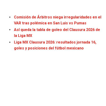
SEAHAWKS
PELICANS
Comisión de Árbitros niega irregularidades en el
BEARS
SPURS
VAR tras polémica en San Luis vs Pumas
Así queda la tabla de goleo del Clausura 2026 de
LIONS
NUGGETS
la Liga MX
Liga MX Clausura 2026: resultados jornada 16,
PACKERS
TIMBERWOLVES
goles y posiciones del fútbol mexicano
VIKINGS
THUNDER
FALCONS
TRAIL BLAZERS
PANTHERS
JAZZ
SAINTS