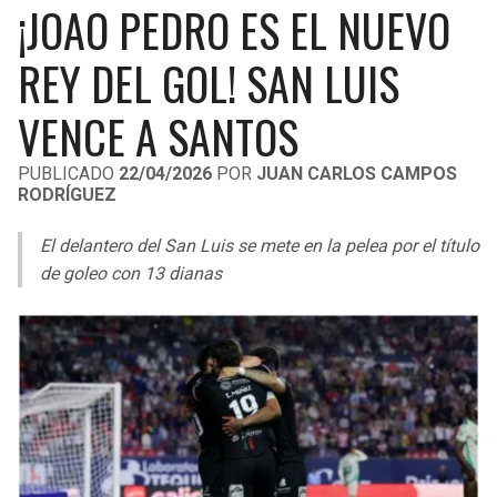
¡JOAO PEDRO ES EL NUEVO
LIGA DE EXPANSIÓN MX
UEFA EUROPA LEAGUE
RAIDERS
CAVALIERS
REY DEL GOL! SAN LUIS
LEAGUES CUP
UEFA CONFERENCE LEAGUE
MLS
VENCE A SANTOS
CHARGERS
PISTONS
COPA LIBERTADORES
RAVENS
PACERS
PUBLICADO
22/04/2026
POR
JUAN CARLOS CAMPOS
RODRÍGUEZ
COPA SUDAMERICANA
BENGALS
BUCKS
El delantero del San Luis se mete en la pelea por el título
LIGA BETPLAY
de goleo con 13 dianas
BROWNS
HAWKS
OTRAS LIGAS
STEELERS
HORNETS
TEXANS
HEAT
COLTS
MAGIC