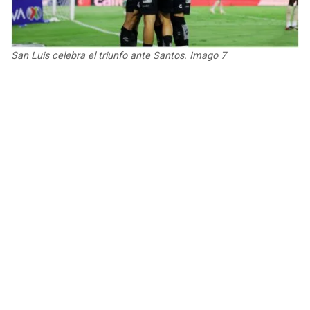
JAGUARS
WIZARDS
TITANS
WARRIORS
San Luis celebra el triunfo ante Santos. Imago 7
COWBOYS
CLIPPERS
GIANTS
LAKERS
EAGLES
SUNS
COMMANDERS
KINGS
CARDINALS
MAVERICKS
RAMS
ROCKETS
49ERS
GRIZZLIES