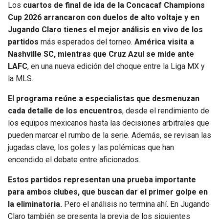
Los
cuartos de final de ida de la Concacaf Champions
JAGUARS
WIZARDS
Cup 2026 arrancaron con duelos de alto voltaje y en
Jugando Claro tienes el mejor análisis en vivo de los
TITANS
WARRIORS
partidos
más esperados del torneo.
América visita a
Nashville SC, mientras que Cruz Azul se mide ante
COWBOYS
CLIPPERS
LAFC
, en una nueva edición del choque entre la Liga MX y
la MLS.
GIANTS
LAKERS
El programa reúne a especialistas que desmenuzan
cada detalle de los encuentros
, desde el rendimiento de
EAGLES
SUNS
los equipos mexicanos hasta las decisiones arbitrales que
pueden marcar el rumbo de la serie. Además, se revisan las
COMMANDERS
KINGS
jugadas clave, los goles y las polémicas que han
encendido el debate entre aficionados.
CARDINALS
MAVERICKS
Estos partidos representan una prueba importante
RAMS
ROCKETS
para ambos clubes, que buscan dar el primer golpe en
la eliminatoria.
Pero el análisis no termina ahí. En Jugando
49ERS
GRIZZLIES
Claro también se presenta la previa de los siguientes