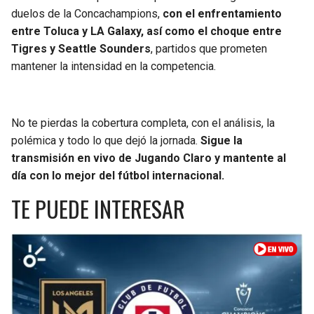
duelos de la Concachampions,
con el enfrentamiento
SEAHAWKS
PELICANS
entre Toluca y LA Galaxy, así como el choque entre
Tigres y Seattle Sounders
, partidos que prometen
BEARS
SPURS
mantener la intensidad en la competencia.
LIONS
NUGGETS
No te pierdas la cobertura completa, con el análisis, la
PACKERS
TIMBERWOLVES
polémica y todo lo que dejó la jornada.
Sigue la
transmisión en vivo de Jugando Claro y mantente al
VIKINGS
THUNDER
día con lo mejor del fútbol internacional.
TE PUEDE INTERESAR
FALCONS
TRAIL BLAZERS
PANTHERS
JAZZ
SAINTS