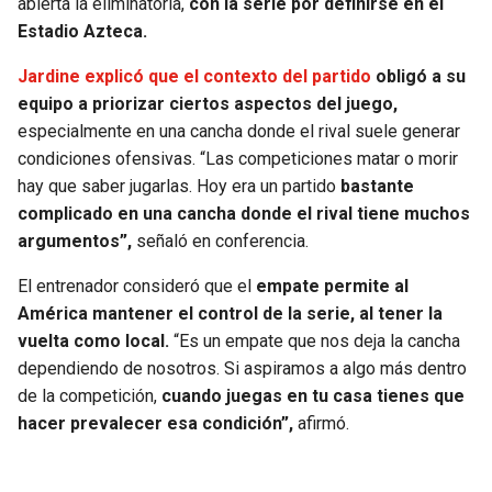
abierta la eliminatoria,
con la serie por definirse en el
Estadio Azteca.
SEAHAWKS
PELICANS
Jardine explicó que el contexto del partido
obligó a su
BEARS
SPURS
equipo a priorizar ciertos aspectos del juego,
especialmente en una cancha donde el rival suele generar
LIONS
NUGGETS
condiciones ofensivas. “Las competiciones matar o morir
hay que saber jugarlas. Hoy era un partido
bastante
complicado en una cancha donde el rival tiene muchos
PACKERS
TIMBERWOLVES
argumentos”,
señaló en conferencia.
VIKINGS
THUNDER
El entrenador consideró que el
empate permite al
América mantener el control de la serie, al tener la
FALCONS
TRAIL BLAZERS
vuelta como local.
“Es un empate que nos deja la cancha
dependiendo de nosotros. Si aspiramos a algo más dentro
PANTHERS
JAZZ
de la competición,
cuando juegas en tu casa tienes que
hacer prevalecer esa condición”,
afirmó.
SAINTS