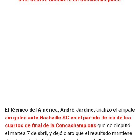
JAGUARS
WIZARDS
TITANS
WARRIORS
COWBOYS
CLIPPERS
GIANTS
LAKERS
EAGLES
SUNS
COMMANDERS
KINGS
CARDINALS
MAVERICKS
El técnico del América, André Jardine,
analizó el empate
sin goles ante Nashville SC en el partido de ida de los
RAMS
ROCKETS
cuartos de final de la Concachampions
que se disputó
el martes 7 de abril, y dejó claro que el resultado mantiene
49ERS
GRIZZLIES