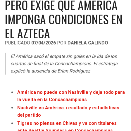
PERO EXIGE QUE AMÉRICA
LIGA DE EXPANSIÓN MX
UEFA EUROPA LEAGUE
IMPONGA CONDICIONES EN
RAIDERS
CAVALIERS
LEAGUES CUP
UEFA CONFERENCE LEAGUE
EL AZTECA
MLS
CHARGERS
PISTONS
PUBLICADO
07/04/2026
POR
DANIELA GALINDO
COPA LIBERTADORES
RAVENS
PACERS
El América sacó el empate sin goles en la ida de los
COPA SUDAMERICANA
BENGALS
BUCKS
cuartos de final de la Concachampions. El estratega
LIGA BETPLAY
explicó la ausencia de Brian Rodríguez
BROWNS
HAWKS
OTRAS LIGAS
STEELERS
HORNETS
América no puede con Nashville y deja todo para
la vuelta en la Concachampions
TEXANS
HEAT
Nashville vs América: resultado y estadísticas
del partido
COLTS
MAGIC
Tigres no piensa en Chivas y va con titulares
ante Seattle Sounders en Concachampions