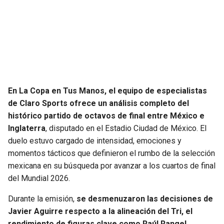
JAGUARS
WIZARDS
TITANS
WARRIORS
COWBOYS
CLIPPERS
GIANTS
LAKERS
En La Copa en Tus Manos, el equipo de especialistas
de Claro Sports ofrece un análisis completo del
EAGLES
SUNS
histórico partido de octavos de final entre México e
Inglaterra
, disputado en el Estadio Ciudad de México. El
COMMANDERS
KINGS
duelo estuvo cargado de intensidad, emociones y
momentos tácticos que definieron el rumbo de la selección
mexicana en su búsqueda por avanzar a los cuartos de final
CARDINALS
MAVERICKS
del Mundial 2026.
RAMS
ROCKETS
Durante la emisión,
se desmenuzaron las decisiones de
Javier Aguirre respecto a la alineación del Tri, el
49ERS
GRIZZLIES
rendimiento de figuras clave como Raúl Rangel,