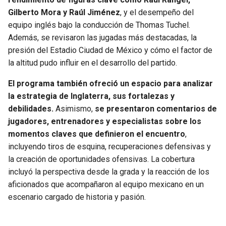
Gilberto Mora y Raúl Jiménez
, y el desempeño del
SEAHAWKS
PELICANS
equipo inglés bajo la conducción de Thomas Tuchel.
Además, se revisaron las jugadas más destacadas, la
BEARS
SPURS
presión del Estadio Ciudad de México y cómo el factor de
la altitud pudo influir en el desarrollo del partido.
LIONS
NUGGETS
El programa también ofreció un espacio para analizar
la estrategia de Inglaterra, sus fortalezas y
PACKERS
TIMBERWOLVES
debilidades.
Asimismo,
se presentaron comentarios de
jugadores, entrenadores y especialistas sobre los
VIKINGS
THUNDER
momentos claves que definieron el encuentro
,
incluyendo tiros de esquina, recuperaciones defensivas y
FALCONS
TRAIL BLAZERS
la creación de oportunidades ofensivas. La cobertura
incluyó la perspectiva desde la grada y la reacción de los
PANTHERS
JAZZ
aficionados que acompañaron al equipo mexicano en un
escenario cargado de historia y pasión.
SAINTS