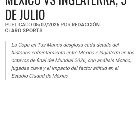
LIGA DE EXPANSIÓN MX
UEFA EUROPA LEAGUE
DE JULIO
RAIDERS
CAVALIERS
LEAGUES CUP
UEFA CONFERENCE LEAGUE
PUBLICADO
05/07/2026
POR
REDACCIÓN
CLARO SPORTS
MLS
CHARGERS
PISTONS
La Copa en Tus Manos desglosa cada detalle del
COPA LIBERTADORES
RAVENS
PACERS
histórico enfrentamiento entre México e Inglaterra en los
COPA SUDAMERICANA
octavos de final del Mundial 2026, con análisis táctico,
BENGALS
BUCKS
jugadas clave y el impacto del factor altitud en el
LIGA BETPLAY
Estadio Ciudad de México
BROWNS
HAWKS
OTRAS LIGAS
STEELERS
HORNETS
TEXANS
HEAT
COLTS
MAGIC