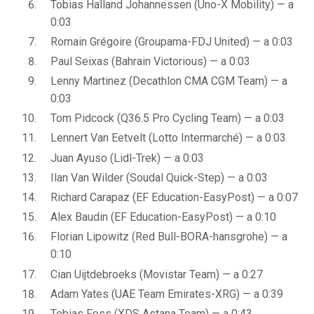
Tobias Halland Johannessen (Uno-X Mobility) — a
0:03
Romain Grégoire (Groupama-FDJ United) — a 0:03
Paul Seixas (Bahrain Victorious) — a 0:03
Lenny Martinez (Decathlon CMA CGM Team) — a
0:03
Tom Pidcock (Q36.5 Pro Cycling Team) — a 0:03
Lennert Van Eetvelt (Lotto Intermarché) — a 0:03
Juan Ayuso (Lidl-Trek) — a 0:03
Ilan Van Wilder (Soudal Quick-Step) — a 0:03
Richard Carapaz (EF Education-EasyPost) — a 0:07
Alex Baudin (EF Education-EasyPost) — a 0:10
Florian Lipowitz (Red Bull-BORA-hansgrohe) — a
0:10
Cian Uijtdebroeks (Movistar Team) — a 0:27
Adam Yates (UAE Team Emirates-XRG) — a 0:39
Tobias Foss (XDS Astana Team) — a 0:43