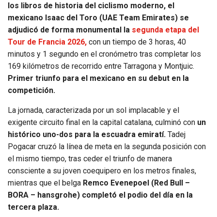
los libros de historia del ciclismo moderno, el
mexicano Isaac del Toro (UAE Team Emirates) se
SEAHAWKS
PELICANS
adjudicó de forma monumental la
segunda etapa del
Tour de Francia 2026,
con un tiempo de 3 horas, 40
BEARS
SPURS
minutos y 1 segundo en el cronómetro tras completar los
169 kilómetros de recorrido entre Tarragona y Montjuic.
LIONS
NUGGETS
Primer triunfo para el mexicano en su debut en la
competición.
PACKERS
TIMBERWOLVES
La jornada, caracterizada por un sol implacable y el
VIKINGS
THUNDER
exigente circuito final en la capital catalana, culminó con
un
histórico uno-dos para la escuadra emiratí.
Tadej
FALCONS
TRAIL BLAZERS
Pogacar cruzó la línea de meta en la segunda posición con
el mismo tiempo, tras ceder el triunfo de manera
PANTHERS
JAZZ
consciente a su joven coequipero en los metros finales,
mientras que el belga
Remco Evenepoel (Red Bull –
BORA – hansgrohe) completó el podio del día en la
SAINTS
tercera plaza.