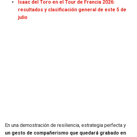
Isaac del Toro en el Tour de Francia 2026:
JAGUARS
WIZARDS
resultados y clasificación general de este 5 de
julio
TITANS
WARRIORS
COWBOYS
CLIPPERS
GIANTS
LAKERS
EAGLES
SUNS
COMMANDERS
KINGS
CARDINALS
MAVERICKS
RAMS
ROCKETS
En una demostración de resiliencia, estrategia perfecta y
un gesto de compañerismo que quedará grabado en
49ERS
GRIZZLIES