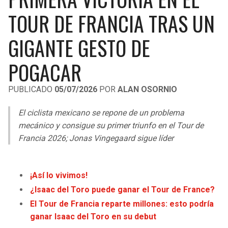
LIGA DE EXPANSIÓN MX
UEFA EUROPA LEAGUE
TOUR DE FRANCIA TRAS UN
RAIDERS
CAVALIERS
LEAGUES CUP
UEFA CONFERENCE LEAGUE
GIGANTE GESTO DE
MLS
CHARGERS
PISTONS
POGACAR
COPA LIBERTADORES
RAVENS
PACERS
PUBLICADO
05/07/2026
POR
ALAN OSORNIO
COPA SUDAMERICANA
BENGALS
BUCKS
El ciclista mexicano se repone de un problema
LIGA BETPLAY
mecánico y consigue su primer triunfo en el Tour de
BROWNS
HAWKS
Francia 2026; Jonas Vingegaard sigue líder
OTRAS LIGAS
STEELERS
HORNETS
¡Así lo vivimos!
TEXANS
HEAT
¿Isaac del Toro puede ganar el Tour de France?
El Tour de Francia reparte millones: esto podría
COLTS
MAGIC
ganar Isaac del Toro en su debut