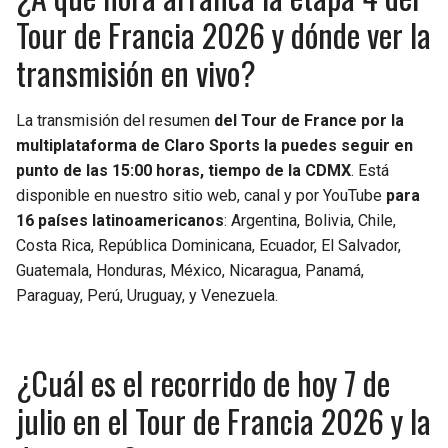
Tour de Francia 2026 y dónde ver la
SEAHAWKS
PELICANS
transmisión en vivo?
BEARS
SPURS
La transmisión del resumen
del Tour de France por la
LIONS
NUGGETS
multiplataforma de Claro Sports la puedes seguir en
punto de las 15:00 horas, tiempo de la CDMX
. Está
disponible en nuestro sitio web, canal y por YouTube
PACKERS
TIMBERWOLVES
para
16 países latinoamericanos
: Argentina, Bolivia, Chile,
Costa Rica, República Dominicana, Ecuador, El Salvador,
VIKINGS
THUNDER
Guatemala, Honduras, México, Nicaragua, Panamá,
Paraguay, Perú, Uruguay, y Venezuela.
FALCONS
TRAIL BLAZERS
PANTHERS
JAZZ
¿Cuál es el recorrido de hoy 7 de
SAINTS
julio en el Tour de Francia 2026 y la