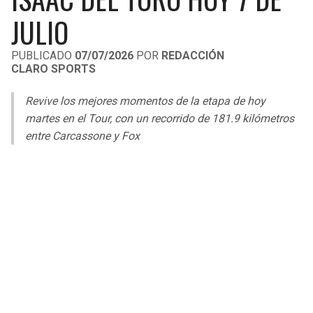
LIGA DE EXPANSIÓN MX
UEFA EUROPA LEAGUE
JULIO
RAIDERS
CAVALIERS
LEAGUES CUP
UEFA CONFERENCE LEAGUE
PUBLICADO
07/07/2026
POR
REDACCIÓN
CLARO SPORTS
MLS
CHARGERS
PISTONS
Revive los mejores momentos de la etapa de hoy
COPA LIBERTADORES
RAVENS
PACERS
martes en el Tour, con un recorrido de 181.9 kilómetros
COPA SUDAMERICANA
entre Carcassone y Fox
BENGALS
BUCKS
LIGA BETPLAY
BROWNS
HAWKS
OTRAS LIGAS
STEELERS
HORNETS
TEXANS
HEAT
COLTS
MAGIC