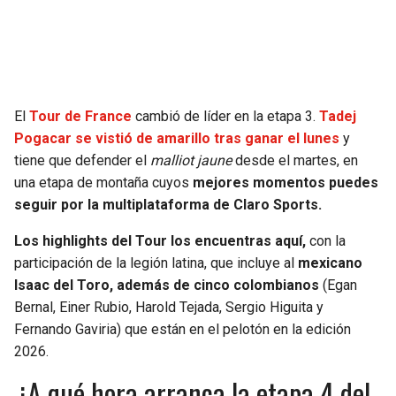
JAGUARS
WIZARDS
TITANS
WARRIORS
COWBOYS
CLIPPERS
El
Tour de France
cambió de líder en la etapa 3.
Tadej
Pogacar se vistió de amarillo tras ganar el lunes
y
GIANTS
LAKERS
tiene que defender el
malliot jaune
desde el martes, en
una etapa de montaña cuyos
mejores momentos puedes
EAGLES
SUNS
seguir por la multiplataforma de Claro Sports.
Los highlights del Tour los encuentras aquí,
con la
COMMANDERS
KINGS
participación de la legión latina, que incluye al
mexicano
Isaac del Toro, además de cinco colombianos
(Egan
CARDINALS
MAVERICKS
Bernal, Einer Rubio, Harold Tejada, Sergio Higuita y
Fernando Gaviria) que están en el pelotón en la edición
RAMS
ROCKETS
2026.
¿A qué hora arranca la etapa 4 del
49ERS
GRIZZLIES