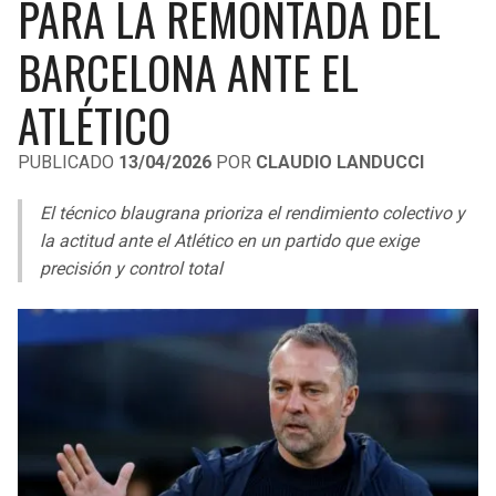
PARA LA REMONTADA DEL
LIGA DE EXPANSIÓN MX
UEFA EUROPA LEAGUE
BARCELONA ANTE EL
RAIDERS
CAVALIERS
LEAGUES CUP
UEFA CONFERENCE LEAGUE
ATLÉTICO
MLS
CHARGERS
PISTONS
PUBLICADO
13/04/2026
POR
CLAUDIO LANDUCCI
COPA LIBERTADORES
RAVENS
PACERS
El técnico blaugrana prioriza el rendimiento colectivo y
COPA SUDAMERICANA
BENGALS
BUCKS
la actitud ante el Atlético en un partido que exige
LIGA BETPLAY
precisión y control total
BROWNS
HAWKS
OTRAS LIGAS
STEELERS
HORNETS
TEXANS
HEAT
COLTS
MAGIC