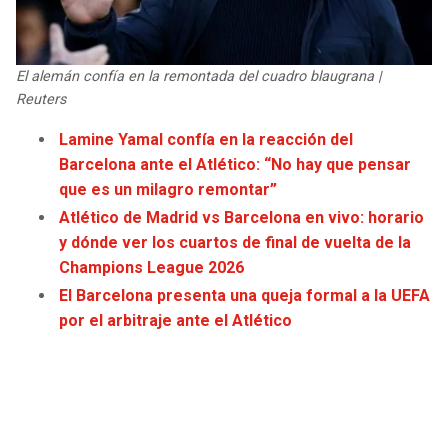
JAGUARS
WIZARDS
TITANS
WARRIORS
El alemán confía en la remontada del cuadro blaugrana |
Reuters
COWBOYS
CLIPPERS
Lamine Yamal confía en la reacción del
Barcelona ante el Atlético: “No hay que pensar
GIANTS
LAKERS
que es un milagro remontar”
Atlético de Madrid vs Barcelona en vivo: horario
EAGLES
SUNS
y dónde ver los cuartos de final de vuelta de la
Champions League 2026
COMMANDERS
KINGS
El Barcelona presenta una queja formal a la UEFA
por el arbitraje ante el Atlético
CARDINALS
MAVERICKS
RAMS
ROCKETS
49ERS
GRIZZLIES