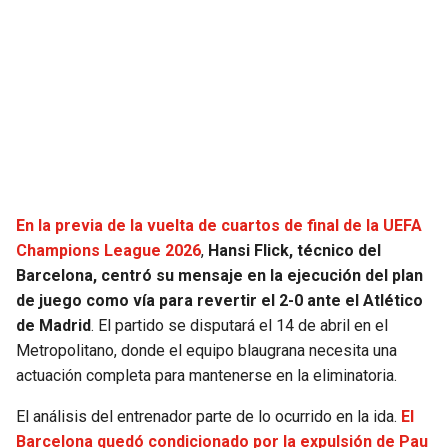
SEAHAWKS
PELICANS
BEARS
SPURS
LIONS
NUGGETS
PACKERS
TIMBERWOLVES
En la previa de la vuelta de cuartos de final de la UEFA
VIKINGS
THUNDER
Champions League 2026
,
Hansi Flick, técnico del
Barcelona, centró su mensaje en la ejecución del plan
FALCONS
TRAIL BLAZERS
de juego como vía para revertir el 2-0 ante el Atlético
de Madrid
. El partido se disputará el 14 de abril en el
Metropolitano, donde el equipo blaugrana necesita una
PANTHERS
JAZZ
actuación completa para mantenerse en la eliminatoria.
SAINTS
El análisis del entrenador parte de lo ocurrido en la ida.
El
Barcelona quedó condicionado por la expulsión de Pau