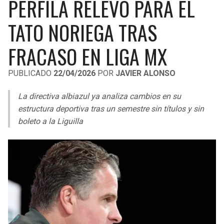
PERFILA RELEVO PARA EL
LIGA DE EXPANSIÓN MX
UEFA EUROPA LEAGUE
TATO NORIEGA TRAS
RAIDERS
CAVALIERS
LEAGUES CUP
UEFA CONFERENCE LEAGUE
FRACASO EN LIGA MX
MLS
CHARGERS
PISTONS
PUBLICADO
22/04/2026
POR
JAVIER ALONSO
COPA LIBERTADORES
RAVENS
PACERS
La directiva albiazul ya analiza cambios en su
COPA SUDAMERICANA
BENGALS
BUCKS
estructura deportiva tras un semestre sin títulos y sin
LIGA BETPLAY
boleto a la Liguilla
BROWNS
HAWKS
OTRAS LIGAS
STEELERS
HORNETS
TEXANS
HEAT
COLTS
MAGIC