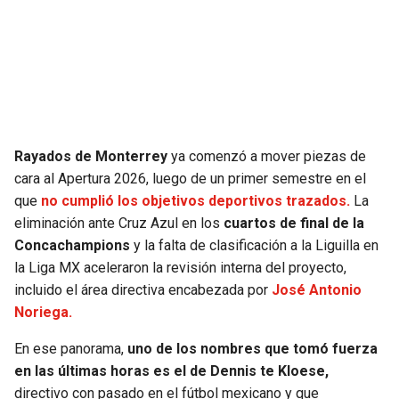
SEAHAWKS
PELICANS
BEARS
SPURS
LIONS
NUGGETS
Rayados de Monterrey
ya comenzó a mover piezas de
PACKERS
TIMBERWOLVES
cara al Apertura 2026, luego de un primer semestre en el
que
no cumplió los objetivos deportivos trazados.
La
VIKINGS
THUNDER
eliminación ante Cruz Azul en los
cuartos de final de la
Concachampions
y la falta de clasificación a la Liguilla en
FALCONS
TRAIL BLAZERS
la Liga MX aceleraron la revisión interna del proyecto,
incluido el área directiva encabezada por
José Antonio
Noriega.
PANTHERS
JAZZ
En ese panorama,
uno de los nombres que tomó fuerza
SAINTS
en las últimas horas es el de Dennis te Kloese,
directivo con pasado en el fútbol mexicano y que