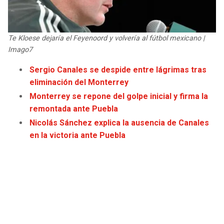
JAGUARS
WIZARDS
TITANS
WARRIORS
Te Kloese dejaría el Feyenoord y volvería al fútbol mexicano |
Imago7
COWBOYS
CLIPPERS
Sergio Canales se despide entre lágrimas tras
eliminación del Monterrey
GIANTS
LAKERS
Monterrey se repone del golpe inicial y firma la
remontada ante Puebla
EAGLES
SUNS
Nicolás Sánchez explica la ausencia de Canales
en la victoria ante Puebla
COMMANDERS
KINGS
CARDINALS
MAVERICKS
RAMS
ROCKETS
49ERS
GRIZZLIES