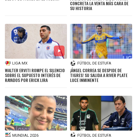
CONCRETA LA VENTA MÁS CARA DE
SU HISTORIA
SEAHAWKS
PELICANS
BEARS
SPURS
LIONS
NUGGETS
PACKERS
TIMBERWOLVES
LIGA MX
FÚTBOL DE ESTUFA
WALTER ERVITI ROMPE EL SILENCIO
¡ÁNGEL CORREA SE DESPIDE DE
SOBRE EL SUPUESTO INTERÉS DE
TIGRES! SU SALIDA A RIVER PLATE
VIKINGS
THUNDER
RAYADOS POR ERICK LIRA
LUCE INMINENTE
FALCONS
TRAIL BLAZERS
PANTHERS
JAZZ
SAINTS
MUNDIAL 2026
FÚTBOL DE ESTUFA