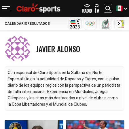
CALENDARIO
RESULTADOS
REGRESAR
REGRESAR
REGRESAR
REGRESAR
REGRESAR
REGRESAR
REGRESAR
REGRESAR
MUNDIAL 2026
OLÍMPICOS
SELECCIÓN
LIG
FÚTBOL
FÚTBOL INTERNACIONAL
MOTOR
NFL
NBA
BÉISBOL
OTROS DEPORTES
ACTUALIDAD
JAVIER ALONSO
MUNDIAL 2026
CHAMPIONS LEAGUE
FÓRMULA 1
MEXICANO
CICLISMO
TENDENCIAS
BILLS
CELTICS
LIGA MX
LALIGA
NASCAR
MLB
TENIS
MÚSICA
DOLPHINS
NETS
Corresponsal de Claro Sports en la Sultana del Norte.
SELECCIÓN MEXICANA
PREMIER LEAGUE
BOXEO
CINE Y TV
Especialista en la actualidad de Rayados y Tigres, con el pulso
PATRIOTS
KNICKS
diario de los equipos regios con la perspectiva de un periodista
CONCACHAMPIONS
SERIE A
GOLF
VIDEOJUEGOS
de talla internacional. Experiencia en Mundiales, Juegos
Olímpicos y las citas más destacadas a nivel de clubes, como
JETS
76ERS
la Copa Libertadores y el Mundial de Clubes.
FÚTBOL DE ESTUFA
BUNDESLIGA
UFC
BRONCOS
RAPTORS
FÚTBOL FEMENIL
LIGUE 1
CHIEFS
BULLS