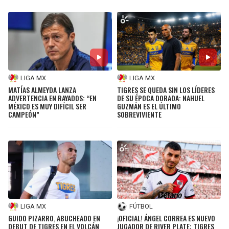
JAGUARS
WIZARDS
TITANS
WARRIORS
COWBOYS
CLIPPERS
LIGA MX
LIGA MX
MATÍAS ALMEYDA LANZA
TIGRES SE QUEDA SIN LOS LÍDERES
GIANTS
LAKERS
ADVERTENCIA EN RAYADOS: “EN
DE SU ÉPOCA DORADA: NAHUEL
MÉXICO ES MUY DIFÍCIL SER
GUZMÁN ES EL ÚLTIMO
CAMPEÓN”
SOBREVIVIENTE
EAGLES
SUNS
COMMANDERS
KINGS
CARDINALS
MAVERICKS
RAMS
ROCKETS
LIGA MX
FÚTBOL
GUIDO PIZARRO, ABUCHEADO EN
¡OFICIAL! ÁNGEL CORREA ES NUEVO
49ERS
GRIZZLIES
DEBUT DE TIGRES EN EL VOLCÁN
JUGADOR DE RIVER PLATE; TIGRES