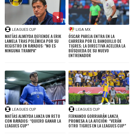
LIGA DE EXPANSIÓN MX
UEFA EUROPA LEAGUE
RAIDERS
CAVALIERS
LEAGUES CUP
UEFA CONFERENCE LEAGUE
LEAGUES CUP
LIGA MX
MLS
CHARGERS
PISTONS
MATÍAS ALMEYDA DEFIENDE A ERIK
ÓSCAR PAREJA ENTRA EN LA
LAMELA TRAS POLÉMICA POR SU
CARRERA POR EL BANQUILLO DE
COPA LIBERTADORES
REGISTRO EN RAYADOS: "NO ES
TIGRES; LA DIRECTIVA ACELERA LA
RAVENS
PACERS
NINGUNA TRAMPA"
BÚSQUEDA DE SU NUEVO
ENTRENADOR
COPA SUDAMERICANA
BENGALS
BUCKS
LIGA BETPLAY
BROWNS
HAWKS
OTRAS LIGAS
STEELERS
HORNETS
TEXANS
HEAT
LEAGUES CUP
LEAGUES CUP
MATÍAS ALMEYDA LANZA UN RETO
FERNANDO GORRIARÁN LANZA
CON RAYADOS: “QUIERO GANAR LA
PROMESA A LA AFICIÓN: “VERÁN
COLTS
MAGIC
LEAGUES CUP”
OTRO TIGRES EN LA LEAGUES CUP”