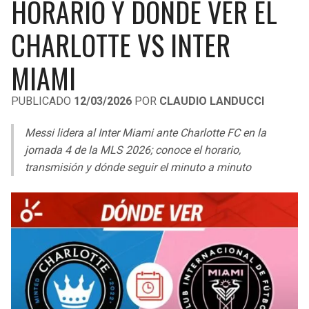
HORARIO Y DÓNDE VER EL
LIGA DE EXPANSIÓN MX
UEFA EUROPA LEAGUE
CHARLOTTE VS INTER
RAIDERS
CAVALIERS
LEAGUES CUP
UEFA CONFERENCE LEAGUE
MIAMI
MLS
CHARGERS
PISTONS
PUBLICADO
12/03/2026
POR
CLAUDIO LANDUCCI
COPA LIBERTADORES
RAVENS
PACERS
Messi lidera al Inter Miami ante Charlotte FC en la
COPA SUDAMERICANA
BENGALS
BUCKS
jornada 4 de la MLS 2026; conoce el horario,
LIGA BETPLAY
transmisión y dónde seguir el minuto a minuto
BROWNS
HAWKS
OTRAS LIGAS
STEELERS
HORNETS
TEXANS
HEAT
COLTS
MAGIC