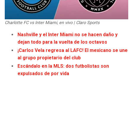
JAGUARS
WIZARDS
TITANS
WARRIORS
Charlotte FC vs Inter Miami, en vivo | Claro Sports
Nashville y el Inter Miami no se hacen daño y
COWBOYS
CLIPPERS
dejan todo para la vuelta de los octavos
¡Carlos Vela regresa al LAFC! El mexicano se une
GIANTS
LAKERS
al grupo propietario del club
Escándalo en la MLS: dos futbolistas son
EAGLES
SUNS
expulsados de por vida
COMMANDERS
KINGS
CARDINALS
MAVERICKS
RAMS
ROCKETS
49ERS
GRIZZLIES