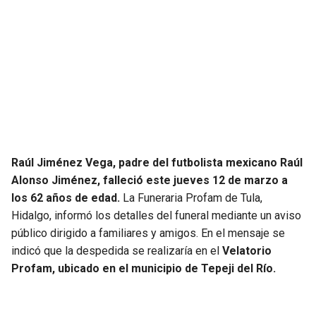
JAGUARS
WIZARDS
TITANS
WARRIORS
COWBOYS
CLIPPERS
GIANTS
LAKERS
EAGLES
SUNS
Raúl Jiménez Vega,
padre del futbolista mexicano Raúl
Alonso Jiménez,
falleció este jueves 12 de marzo a
COMMANDERS
KINGS
los 62 años de edad.
La Funeraria Profam de Tula,
Hidalgo, informó los detalles del funeral mediante un aviso
público dirigido a familiares y amigos. En el mensaje se
CARDINALS
MAVERICKS
indicó que la despedida se realizaría en el
Velatorio
Profam, ubicado en el municipio de Tepeji del Río.
RAMS
ROCKETS
49ERS
GRIZZLIES