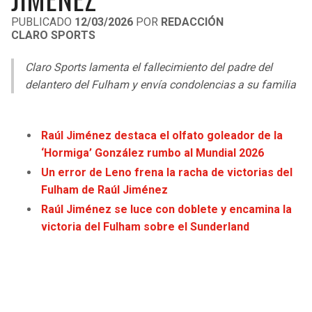
LIGA DE EXPANSIÓN MX
UEFA EUROPA LEAGUE
PUBLICADO
12/03/2026
POR
REDACCIÓN
CLARO SPORTS
RAIDERS
CAVALIERS
LEAGUES CUP
UEFA CONFERENCE LEAGUE
Claro Sports lamenta el fallecimiento del padre del
MLS
CHARGERS
PISTONS
delantero del Fulham y envía condolencias a su familia
COPA LIBERTADORES
RAVENS
PACERS
COPA SUDAMERICANA
Raúl Jiménez destaca el olfato goleador de la
BENGALS
BUCKS
‘Hormiga’ González rumbo al Mundial 2026
LIGA BETPLAY
Un error de Leno frena la racha de victorias del
BROWNS
HAWKS
Fulham de Raúl Jiménez
OTRAS LIGAS
Raúl Jiménez se luce con doblete y encamina la
STEELERS
HORNETS
victoria del Fulham sobre el Sunderland
TEXANS
HEAT
COLTS
MAGIC