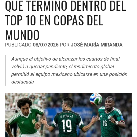
QUE TERMINÓ DENTRO DEL
LIGA DE EXPANSIÓN MX
UEFA EUROPA LEAGUE
TOP 10 EN COPAS DEL
RAIDERS
CAVALIERS
LEAGUES CUP
UEFA CONFERENCE LEAGUE
MUNDO
MLS
CHARGERS
PISTONS
PUBLICADO
08/07/2026
POR
JOSÉ MARÍA MIRANDA
COPA LIBERTADORES
RAVENS
PACERS
Aunque el objetivo de alcanzar los cuartos de final
COPA SUDAMERICANA
BENGALS
BUCKS
volvió a quedar pendiente, el rendimiento global
LIGA BETPLAY
permitió al equipo mexicano ubicarse en una posición
BROWNS
HAWKS
destacada
OTRAS LIGAS
STEELERS
HORNETS
TEXANS
HEAT
COLTS
MAGIC