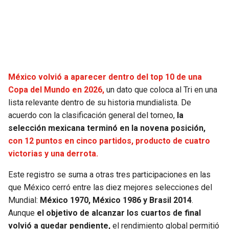
SEAHAWKS
PELICANS
BEARS
SPURS
LIONS
NUGGETS
México volvió a aparecer dentro del top 10 de una
Copa del Mundo en 2026,
un dato que coloca al Tri en una
PACKERS
TIMBERWOLVES
lista relevante dentro de su historia mundialista. De
acuerdo con la clasificación general del torneo,
la
VIKINGS
THUNDER
selección mexicana terminó en la novena posición,
con 12 puntos en cinco partidos, producto de cuatro
FALCONS
TRAIL BLAZERS
victorias y una derrota.
Este registro se suma a otras tres participaciones en las
PANTHERS
JAZZ
que México cerró entre las diez mejores selecciones del
Mundial:
México 1970, México 1986 y Brasil 2014
.
SAINTS
Aunque
el objetivo de alcanzar los cuartos de final
volvió a quedar pendiente,
el rendimiento global permitió