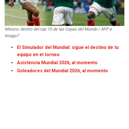
JAGUARS
WIZARDS
TITANS
WARRIORS
México, dentro del top 10 de las Copas del Mundo | AFP e
COWBOYS
CLIPPERS
Imago7
El Simulador del Mundial: sigue el destino de tu
GIANTS
LAKERS
equipo en el torneo
Asistencia Mundial 2026, al momento
EAGLES
SUNS
Goleadores del Mundial 2026, al momento
COMMANDERS
KINGS
CARDINALS
MAVERICKS
RAMS
ROCKETS
49ERS
GRIZZLIES