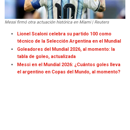
JAGUARS
WIZARDS
TITANS
WARRIORS
Messi firmó otra actuación histórica en Miami | Reuters
Lionel Scaloni celebra su partido 100 como
COWBOYS
CLIPPERS
técnico de la Selección Argentina en el Mundial
Goleadores del Mundial 2026, al momento: la
GIANTS
LAKERS
tabla de goleo, actualizada
Messi en el Mundial 2026: ¿Cuántos goles lleva
EAGLES
SUNS
el argentino en Copas del Mundo, al momento?
COMMANDERS
KINGS
CARDINALS
MAVERICKS
RAMS
ROCKETS
49ERS
GRIZZLIES