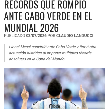
RÉCORDS QUE ROMPIÓ
LIGA DE EXPANSIÓN MX
UEFA EUROPA LEAGUE
ANTE CABO VERDE EN EL
RAIDERS
CAVALIERS
LEAGUES CUP
UEFA CONFERENCE LEAGUE
MUNDIAL 2026
MLS
CHARGERS
PISTONS
PUBLICADO
03/07/2026
POR
CLAUDIO LANDUCCI
COPA LIBERTADORES
RAVENS
PACERS
Lionel Messi convirtió ante Cabo Verde y firmó otra
COPA SUDAMERICANA
BENGALS
BUCKS
actuación histórica al imponer múltiples récords
LIGA BETPLAY
absolutos en la Copa del Mundo
BROWNS
HAWKS
OTRAS LIGAS
STEELERS
HORNETS
TEXANS
HEAT
COLTS
MAGIC