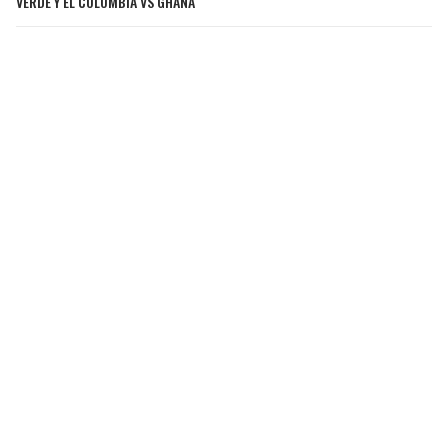
VERDE Y EL COLOMBIA VS GHANA