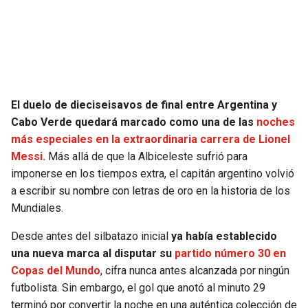
SEAHAWKS
PELICANS
BEARS
SPURS
LIONS
NUGGETS
El duelo de dieciseisavos de final entre Argentina y
Cabo Verde quedará marcado como una de las
noches
PACKERS
TIMBERWOLVES
más especiales en la extraordinaria carrera de Lionel
Messi.
Más allá de que la Albiceleste sufrió para
VIKINGS
THUNDER
imponerse en los tiempos extra, el capitán argentino volvió
a escribir su nombre con letras de oro en la historia de los
FALCONS
TRAIL BLAZERS
Mundiales.
Desde antes del silbatazo inicial
ya había establecido
PANTHERS
JAZZ
una nueva marca al disputar su
partido número 30 en
Copas del Mundo
, cifra nunca antes alcanzada por ningún
SAINTS
futbolista. Sin embargo, el gol que anotó al minuto 29
terminó por convertir la noche en una auténtica colección de