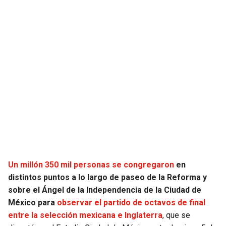
JAGUARS
WIZARDS
TITANS
WARRIORS
COWBOYS
CLIPPERS
GIANTS
LAKERS
EAGLES
SUNS
COMMANDERS
KINGS
Un millón 350 mil personas se congregaron
en
CARDINALS
MAVERICKS
distintos puntos a lo largo de paseo de la Reforma y
sobre el Ángel de la Independencia de la Ciudad de
RAMS
ROCKETS
México para
observar el partido de octavos de final
entre la selección mexicana e Inglaterra
, que se
49ERS
GRIZZLIES