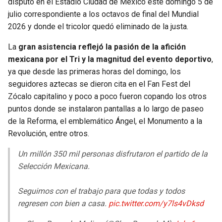
disputó en el Estadio Ciudad de México este domingo 5 de
julio correspondiente a los octavos de final del Mundial
SEAHAWKS
PELICANS
2026 y donde el tricolor quedó eliminado de la justa.
BEARS
SPURS
La
gran asistencia reflejó la pasión de la afición
mexicana por el Tri y la magnitud del evento deportivo
,
LIONS
NUGGETS
ya que desde las primeras horas del domingo, los
seguidores aztecas se dieron cita en el Fan Fest del
Zócalo capitalino y poco a poco fueron copando los otros
PACKERS
TIMBERWOLVES
puntos donde se instalaron pantallas a lo largo de paseo
de la Reforma, el emblemático Ángel, el Monumento a la
VIKINGS
THUNDER
Revolución, entre otros.
FALCONS
TRAIL BLAZERS
Un millón 350 mil personas disfrutaron el partido de la
Selección Mexicana.
PANTHERS
JAZZ
Seguimos con el trabajo para que todas y todos
SAINTS
regresen con bien a casa.
pic.twitter.com/y7ls4vDksd