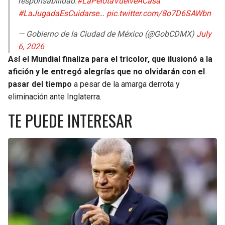
responsabilidad.
#LaPelotaVuelveACasa
#LaJugadaEsCuidarse
…
pic.twitter.com/8o7D6SAWbn
— Gobierno de la Ciudad de México (@GobCDMX)
July
6, 2026
Así el Mundial finaliza para el tricolor, que ilusionó a la
afición y le entregó alegrías que no olvidarán con el
pasar del tiempo
a pesar de la amarga derrota y
eliminación ante Inglaterra.
TE PUEDE INTERESAR