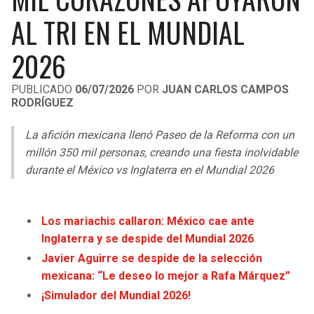
LIGA DE EXPANSIÓN MX
UEFA EUROPA LEAGUE
AL TRI EN EL MUNDIAL
RAIDERS
CAVALIERS
LEAGUES CUP
UEFA CONFERENCE LEAGUE
2026
MLS
CHARGERS
PISTONS
PUBLICADO
06/07/2026
POR
JUAN CARLOS CAMPOS
RODRÍGUEZ
COPA LIBERTADORES
RAVENS
PACERS
La afición mexicana llenó Paseo de la Reforma con un
COPA SUDAMERICANA
BENGALS
BUCKS
millón 350 mil personas, creando una fiesta inolvidable
LIGA BETPLAY
durante el México vs Inglaterra en el Mundial 2026
BROWNS
HAWKS
OTRAS LIGAS
STEELERS
HORNETS
Los mariachis callaron: México cae ante
Inglaterra y se despide del Mundial 2026
TEXANS
HEAT
Javier Aguirre se despide de la selección
mexicana: “Le deseo lo mejor a Rafa Márquez”
COLTS
MAGIC
¡Simulador del Mundial 2026!