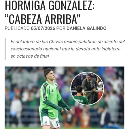
HORMIGA GONZÁLEZ:
LIGA DE EXPANSIÓN MX
UEFA EUROPA LEAGUE
“CABEZA ARRIBA”
RAIDERS
CAVALIERS
LEAGUES CUP
UEFA CONFERENCE LEAGUE
PUBLICADO
05/07/2026
POR
DANIELA GALINDO
MLS
CHARGERS
PISTONS
El delantero de las Chivas recibió palabras de aliento del
COPA LIBERTADORES
RAVENS
PACERS
exseleccionado nacional tras la derrota ante Inglaterra
COPA SUDAMERICANA
en octavos de final
BENGALS
BUCKS
LIGA BETPLAY
BROWNS
HAWKS
OTRAS LIGAS
STEELERS
HORNETS
TEXANS
HEAT
COLTS
MAGIC