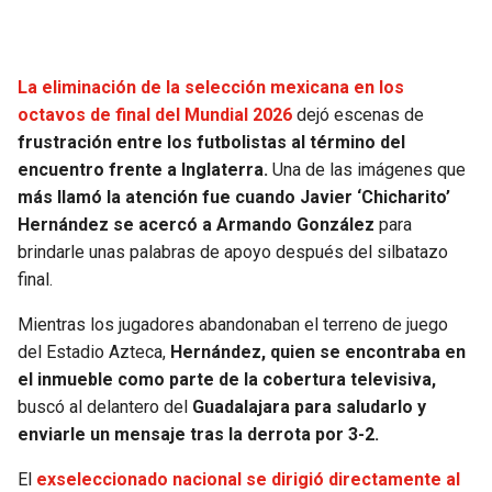
SEAHAWKS
PELICANS
La eliminación de la selección mexicana en los
BEARS
SPURS
octavos de final del Mundial 2026
dejó escenas de
frustración entre los futbolistas al término del
LIONS
NUGGETS
encuentro frente a Inglaterra.
Una de las imágenes que
más llamó la atención fue cuando Javier ‘Chicharito’
PACKERS
TIMBERWOLVES
Hernández se acercó a Armando González
para
brindarle unas palabras de apoyo después del silbatazo
VIKINGS
THUNDER
final.
Mientras los jugadores abandonaban el terreno de juego
FALCONS
TRAIL BLAZERS
del Estadio Azteca,
Hernández, quien se encontraba en
el inmueble como parte de la cobertura televisiva,
PANTHERS
JAZZ
buscó al delantero del
Guadalajara para saludarlo y
enviarle un mensaje tras la derrota por 3-2.
SAINTS
El
exseleccionado nacional se dirigió directamente al