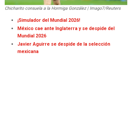
JAGUARS
WIZARDS
Chicharito consuela a la Hormiga González | Imago7/Reuters
¡Simulador del Mundial 2026!
TITANS
WARRIORS
México cae ante Inglaterra y se despide del
Mundial 2026
COWBOYS
CLIPPERS
Javier Aguirre se despide de la selección
mexicana
GIANTS
LAKERS
EAGLES
SUNS
COMMANDERS
KINGS
CARDINALS
MAVERICKS
RAMS
ROCKETS
49ERS
GRIZZLIES