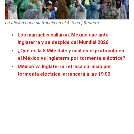
JAGUARS
WIZARDS
TITANS
WARRIORS
La afición hace su trabajo en el Azteca | Reuters
Los mariachis callaron: México cae ante
COWBOYS
CLIPPERS
Inglaterra y se despide del Mundial 2026
¿Qué es la 8 Mile Rule y cuál es el protocolo en
GIANTS
LAKERS
el México vs Inglaterra por tormenta eléctrica?
México vs Inglaterra retrasa su inicio por
EAGLES
SUNS
tormenta eléctrica: arrancará a las 19:00
COMMANDERS
KINGS
CARDINALS
MAVERICKS
RAMS
ROCKETS
49ERS
GRIZZLIES