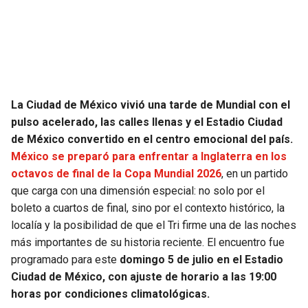
SEAHAWKS
PELICANS
BEARS
SPURS
LIONS
NUGGETS
La Ciudad de México vivió una tarde de Mundial con el
pulso acelerado, las calles llenas y el Estadio Ciudad
PACKERS
TIMBERWOLVES
de México convertido en el centro emocional del país.
México se preparó para enfrentar a Inglaterra en los
VIKINGS
THUNDER
octavos de final de la Copa Mundial 2026
, en un partido
que carga con una dimensión especial: no solo por el
FALCONS
TRAIL BLAZERS
boleto a cuartos de final, sino por el contexto histórico, la
localía y la posibilidad de que el Tri firme una de las noches
PANTHERS
JAZZ
más importantes de su historia reciente. El encuentro fue
programado para este
domingo 5 de julio en el Estadio
Ciudad de México, con ajuste de horario a las 19:00
SAINTS
horas por condiciones climatológicas.