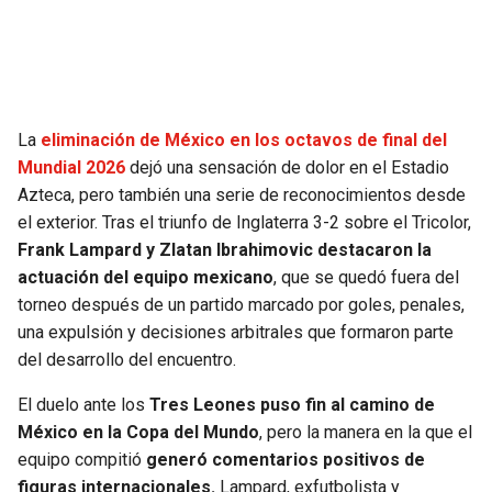
SEAHAWKS
PELICANS
BEARS
SPURS
La
eliminación de México en los octavos de final del
LIONS
NUGGETS
Mundial 2026
dejó una sensación de dolor en el Estadio
Azteca, pero también una serie de reconocimientos desde
PACKERS
TIMBERWOLVES
el exterior. Tras el triunfo de Inglaterra 3-2 sobre el Tricolor,
Frank Lampard y Zlatan Ibrahimovic destacaron la
VIKINGS
THUNDER
actuación del equipo mexicano
, que se quedó fuera del
torneo después de un partido marcado por goles, penales,
FALCONS
TRAIL BLAZERS
una expulsión y decisiones arbitrales que formaron parte
del desarrollo del encuentro.
PANTHERS
JAZZ
El duelo ante los
Tres Leones puso fin al camino de
México en la Copa del Mundo
, pero la manera en la que el
SAINTS
equipo compitió
generó comentarios positivos de
figuras internacionales.
Lampard, exfutbolista y