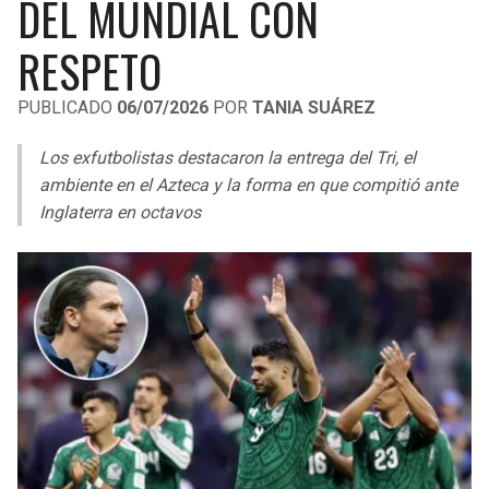
DEL MUNDIAL CON
LIGA DE EXPANSIÓN MX
UEFA EUROPA LEAGUE
RESPETO
RAIDERS
CAVALIERS
LEAGUES CUP
UEFA CONFERENCE LEAGUE
PUBLICADO
06/07/2026
POR
TANIA SUÁREZ
MLS
CHARGERS
PISTONS
Los exfutbolistas destacaron la entrega del Tri, el
COPA LIBERTADORES
RAVENS
PACERS
ambiente en el Azteca y la forma en que compitió ante
COPA SUDAMERICANA
Inglaterra en octavos
BENGALS
BUCKS
LIGA BETPLAY
BROWNS
HAWKS
OTRAS LIGAS
STEELERS
HORNETS
TEXANS
HEAT
COLTS
MAGIC