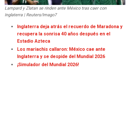
JAGUARS
WIZARDS
Lampard y Zlatan se rinden ante México tras caer con
Inglaterra | Reuters/Imago7
TITANS
WARRIORS
Inglaterra deja atrás el recuerdo de Maradona y
recupera la sonrisa 40 años después en el
COWBOYS
CLIPPERS
Estadio Azteca
Los mariachis callaron: México cae ante
GIANTS
LAKERS
Inglaterra y se despide del Mundial 2026
¡Simulador del Mundial 2026!
EAGLES
SUNS
COMMANDERS
KINGS
CARDINALS
MAVERICKS
RAMS
ROCKETS
49ERS
GRIZZLIES