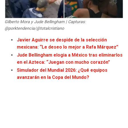
JAGUARS
WIZARDS
TITANS
WARRIORS
Gilberto Mora y Jude Bellingham | Capturas:
@porktendencia/@totalcristiano
COWBOYS
CLIPPERS
Javier Aguirre se despide de la selección
mexicana: “Le deseo lo mejor a Rafa Márquez”
GIANTS
LAKERS
Jude Bellingham elogia a México tras eliminarlos
en el Azteca: “Juegan con mucho corazón”
EAGLES
SUNS
Simulador del Mundial 2026: ¿Qué equipos
avanzarán en la Copa del Mundo?
COMMANDERS
KINGS
CARDINALS
MAVERICKS
RAMS
ROCKETS
49ERS
GRIZZLIES