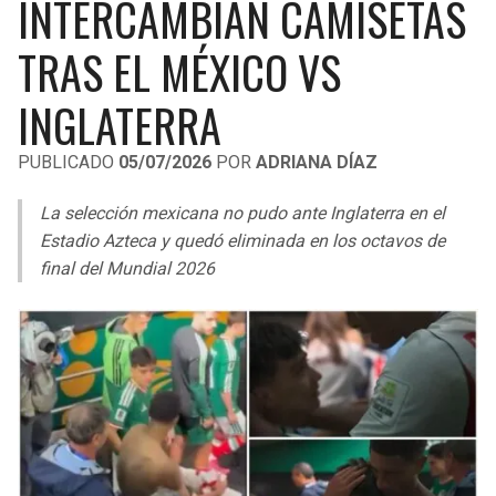
INTERCAMBIAN CAMISETAS
LIGA DE EXPANSIÓN MX
UEFA EUROPA LEAGUE
TRAS EL MÉXICO VS
RAIDERS
CAVALIERS
LEAGUES CUP
UEFA CONFERENCE LEAGUE
INGLATERRA
MLS
CHARGERS
PISTONS
PUBLICADO
05/07/2026
POR
ADRIANA DÍAZ
COPA LIBERTADORES
RAVENS
PACERS
La selección mexicana no pudo ante Inglaterra en el
COPA SUDAMERICANA
BENGALS
BUCKS
Estadio Azteca y quedó eliminada en los octavos de
LIGA BETPLAY
final del Mundial 2026
BROWNS
HAWKS
OTRAS LIGAS
STEELERS
HORNETS
TEXANS
HEAT
COLTS
MAGIC