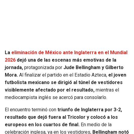
SEAHAWKS
PELICANS
BEARS
SPURS
LIONS
NUGGETS
La
eliminación de México ante Inglaterra en el Mundial
PACKERS
TIMBERWOLVES
2026
dejó una de las escenas más emotivas de la
jornada,
protagonizada por
Jude Bellingham y Gilberto
VIKINGS
THUNDER
Mora.
Al finalizar el partido en el Estadio Azteca,
el joven
futbolista mexicano se dirigió al túnel de vestidores
FALCONS
TRAIL BLAZERS
visiblemente afectado por el resultado,
mientras el
mediocampista inglés se acercó para consolarlo.
PANTHERS
JAZZ
El encuentro terminó con
triunfo de Inglaterra por 3-2,
resultado que dejó fuera al Tricolor y colocó a los
SAINTS
europeos en los cuartos de final.
En medio de la
celebración inglesa, ya en los vestidores,
Bellingham notó