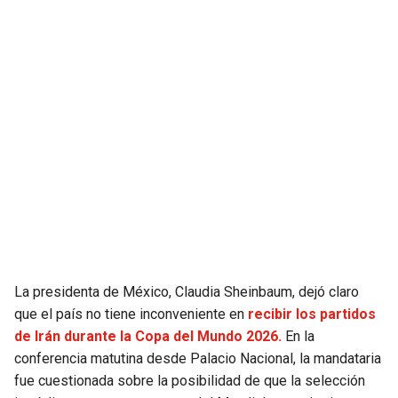
JAGUARS
WIZARDS
TITANS
WARRIORS
COWBOYS
CLIPPERS
GIANTS
LAKERS
EAGLES
SUNS
COMMANDERS
KINGS
La presidenta de México, Claudia Sheinbaum, dejó claro
CARDINALS
MAVERICKS
que el país no tiene inconveniente en
recibir los partidos
de Irán durante la Copa del Mundo 2026.
En la
RAMS
ROCKETS
conferencia matutina desde Palacio Nacional, la mandataria
fue cuestionada sobre la posibilidad de que la selección
49ERS
GRIZZLIES