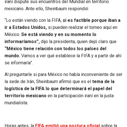
iraní dispute sus encuentros del Mundial en territorio
mexicano. Ante ello, Sheinbaum respondió:
SEAHAWKS
PELICANS
“Lo están viendo con la FIFA,
si es factible porque iban a
BEARS
SPURS
ir a Estados Unidos,
si pueden realizar el torneo aquí en
México.
Se está viendo y en su momento lo
LIONS
NUGGETS
informaríamos”,
dijo la presidenta, quien dejó claro que
“México tiene relación con todos los países del
PACKERS
TIMBERWOLVES
mundo.
Vamos a ver qué establece la FIFA y a partir de ahí
se informaría”.
VIKINGS
THUNDER
Al preguntarle si para México no había inconveniente de ser
la sede de Irán, Sheinbaum afirmó que es el
tema de la
FALCONS
TRAIL BLAZERS
logística de la FIFA lo que determinará el papel del
territorio mexicano
en la participación iraní en la justa
PANTHERS
JAZZ
mundialista.
SAINTS
Horas antes, la
FIFA emitió una postura oficial
sobre la