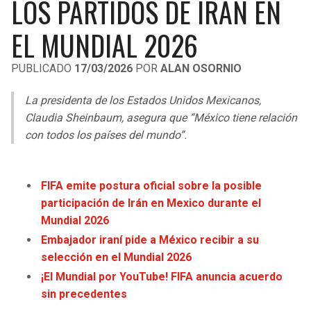
LOS PARTIDOS DE IRÁN EN
LIGA DE EXPANSIÓN MX
UEFA EUROPA LEAGUE
EL MUNDIAL 2026
RAIDERS
CAVALIERS
LEAGUES CUP
UEFA CONFERENCE LEAGUE
PUBLICADO
17/03/2026
POR
ALAN OSORNIO
MLS
CHARGERS
PISTONS
La presidenta de los Estados Unidos Mexicanos,
COPA LIBERTADORES
RAVENS
PACERS
Claudia Sheinbaum, asegura que “México tiene relación
COPA SUDAMERICANA
con todos los países del mundo”.
BENGALS
BUCKS
LIGA BETPLAY
BROWNS
HAWKS
FIFA emite postura oficial sobre la posible
OTRAS LIGAS
participación de Irán en Mexico durante el
STEELERS
HORNETS
Mundial 2026
Embajador iraní pide a México recibir a su
TEXANS
HEAT
selección en el Mundial 2026
¡El Mundial por YouTube! FIFA anuncia acuerdo
COLTS
MAGIC
sin precedentes