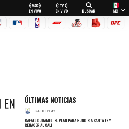
EN VIVO
EN VIVO
BUSCAR
MX
NFL
MLB
NBA
FÓRMULA 1
CICLISMO
BOXEO
UFC
ÚLTIMAS NOTICIAS
N EN
LIGA BETPLAY
RAFAEL DUDAMEL: EL PLAN PARA HUNDIR A SANTA FE Y
RENACER AL CALI