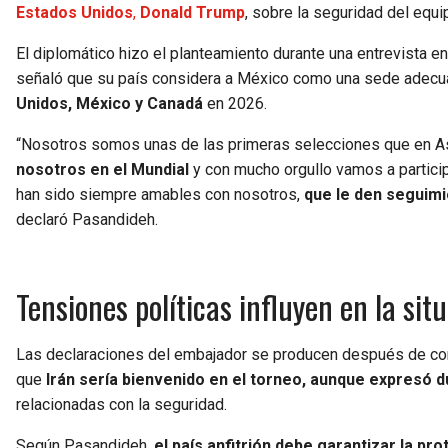
Estados Unidos
,
Donald Trump
, sobre la seguridad del equi
El diplomático hizo el planteamiento durante una entrevista e
señaló que su país considera a México como una sede adecua
Unidos, México y Canadá
en 2026.
“Nosotros somos unas de las primeras selecciones que en As
nosotros en el Mundial
y con mucho orgullo vamos a particip
han sido siempre amables con nosotros,
que le den seguimi
declaró Pasandideh.
Tensiones políticas influyen en la si
Las declaraciones del embajador se producen después de c
que
Irán sería bienvenido en el torneo, aunque expresó d
relacionadas con la seguridad.
Según Pasandideh,
el país anfitrión debe garantizar la pr