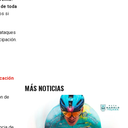
 de toda
os si
 ataques
cipación.
icación
MÁS NOTICIAS
ón de
ncia de