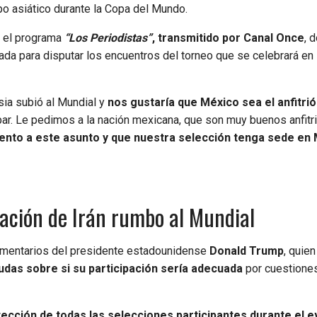
po asiático durante la Copa del Mundo.
n el programa
“Los Periodistas”
, transmitido por Canal Once
, 
da para disputar los encuentros del torneo que se celebrará en
ia subió al Mundial y
nos gustaría que México sea el anfitri
ar. Le pedimos a la nación mexicana, que son muy buenos anfitr
ento a este asunto y que nuestra selección tenga sede en 
tuación de Irán rumbo al Mundial
omentarios del presidente estadounidense
Donald Trump
, quie
udas sobre si su participación sería adecuada
por cuestione
otección de todas las selecciones participantes durante el e