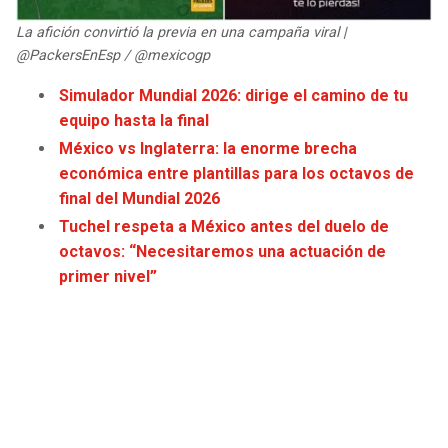
JAGUARS
WIZARDS
La afición convirtió la previa en una campaña viral |
@PackersEnEsp / @mexicogp
TITANS
WARRIORS
Simulador Mundial 2026: dirige el camino de tu
equipo hasta la final
COWBOYS
CLIPPERS
México vs Inglaterra: la enorme brecha
económica entre plantillas para los octavos de
GIANTS
LAKERS
final del Mundial 2026
Tuchel respeta a México antes del duelo de
EAGLES
SUNS
octavos: “Necesitaremos una actuación de
primer nivel”
COMMANDERS
KINGS
CARDINALS
MAVERICKS
RAMS
ROCKETS
49ERS
GRIZZLIES