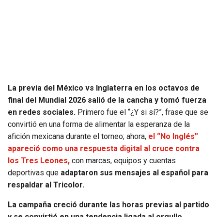
SEAHAWKS
PELICANS
BEARS
SPURS
LIONS
NUGGETS
La previa del México vs Inglaterra en los octavos de
PACKERS
TIMBERWOLVES
final del Mundial 2026 salió de la cancha y tomó fuerza
en redes sociales.
Primero fue el “¿Y si sí?”, frase que se
VIKINGS
THUNDER
convirtió en una forma de alimentar la esperanza de la
afición mexicana durante el torneo; ahora,
el “No Inglés”
FALCONS
TRAIL BLAZERS
apareció como una respuesta digital al cruce contra
los Tres Leones,
con marcas, equipos y cuentas
PANTHERS
JAZZ
deportivas que
adaptaron sus mensajes al español para
respaldar al Tricolor.
SAINTS
La campaña creció durante las horas previas al partido
y se convirtió en una tendencia ligada al orgullo