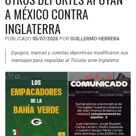
LIGA DE EXPANSIÓN MX
UEFA EUROPA LEAGUE
A MÉXICO CONTRA
RAIDERS
CAVALIERS
LEAGUES CUP
UEFA CONFERENCE LEAGUE
INGLATERRA
MLS
CHARGERS
PISTONS
PUBLICADO
05/07/2026
POR
GUILLERMO HERRERA
COPA LIBERTADORES
RAVENS
PACERS
Equipos, marcas y cuentas deportivas modificaron sus
COPA SUDAMERICANA
mensajes para respaldar al Tricolor ante Inglaterra
BENGALS
BUCKS
LIGA BETPLAY
BROWNS
HAWKS
OTRAS LIGAS
STEELERS
HORNETS
TEXANS
HEAT
COLTS
MAGIC