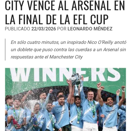
CITY VENCE AL ARSENAL EN
LIGA DE EXPANSIÓN MX
UEFA EUROPA LEAGUE
LA FINAL DE LA EFL CUP
RAIDERS
CAVALIERS
LEAGUES CUP
UEFA CONFERENCE LEAGUE
PUBLICADO
22/03/2026
POR
LEONARDO MÉNDEZ
MLS
CHARGERS
PISTONS
En sólo cuatro minutos, un inspirado Nico O’Reilly anotó
COPA LIBERTADORES
RAVENS
PACERS
un doblete que puso contra las cuerdas a un Arsenal sin
COPA SUDAMERICANA
respuestas ante el Manchester City
BENGALS
BUCKS
LIGA BETPLAY
BROWNS
HAWKS
OTRAS LIGAS
STEELERS
HORNETS
TEXANS
HEAT
COLTS
MAGIC