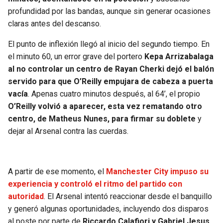
BUCCANEERS
profundidad por las bandas, aunque sin generar ocasiones
claras antes del descanso.
El punto de inflexión llegó al inicio del segundo tiempo. En
el minuto 60, un error grave del portero
Kepa Arrizabalaga
al no controlar un centro de Rayan Cherki dejó el balón
servido para que O’Reilly empujara de cabeza a puerta
vacía
. Apenas cuatro minutos después, al 64’, el propio
O’Reilly volvió a aparecer, esta vez rematando otro
centro, de Matheus Nunes, para firmar su doblete
y
dejar al Arsenal contra las cuerdas.
A partir de ese momento, el
Manchester City impuso su
experiencia y controló el ritmo del partido con
autoridad
. El Arsenal intentó reaccionar desde el banquillo
y generó algunas oportunidades, incluyendo dos disparos
al poste por parte de
Riccardo Calafiori y Gabriel Jesus,