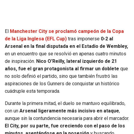
SEAHAWKS
PELICANS
BEARS
SPURS
El
Manchester City se proclamó campeón de la Copa
de la Liga Inglesa (EFL Cup)
tras imponerse
0-2 al
LIONS
NUGGETS
Arsenal en la final disputada en el Estadio de Wembley,
en un encuentro que se resolvió en apenas cuatro minutos
PACKERS
TIMBERWOLVES
de inspiración.
Nico O’Reilly, lateral izquierdo de 21
años, fue el gran protagonista al firmar un doblete
que
VIKINGS
THUNDER
no solo definió el partido, sino que también frustró las
aspiraciones de los Gunners de conquistar un histórico
FALCONS
TRAIL BLAZERS
cuádruple esta temporada.
Durante la primera mitad, el duelo se mantuvo equilibrado,
PANTHERS
JAZZ
con un
Arsenal ligeramente más incisivo en ataque
,
aunque sin la contundencia necesaria para abrir el marcador.
SAINTS
El City, por su parte, fue creciendo con el paso de los
minutos, asentándose en la posesión
y buscando