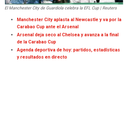
JAGUARS
WIZARDS
El Manchester City de Guardiola celebra la EFL Cup | Reuters
Manchester City aplasta al Newcastle y va por la
TITANS
WARRIORS
Carabao Cup ante el Arsenal
Arsenal deja seco al Chelsea y avanza a la final
COWBOYS
CLIPPERS
de la Carabao Cup
Agenda deportiva de hoy: partidos, estadísticas
GIANTS
LAKERS
y resultados en directo
EAGLES
SUNS
COMMANDERS
KINGS
CARDINALS
MAVERICKS
RAMS
ROCKETS
49ERS
GRIZZLIES