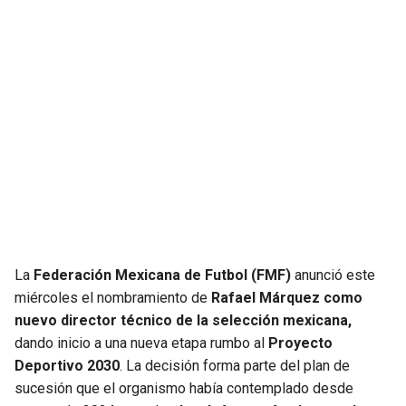
JAGUARS
WIZARDS
TITANS
WARRIORS
COWBOYS
CLIPPERS
GIANTS
LAKERS
EAGLES
SUNS
COMMANDERS
KINGS
La
Federación Mexicana de Futbol (FMF)
anunció este
miércoles el nombramiento de
Rafael Márquez como
CARDINALS
MAVERICKS
nuevo director técnico de la selección mexicana,
dando inicio a una nueva etapa rumbo al
Proyecto
RAMS
ROCKETS
Deportivo 2030
. La decisión forma parte del plan de
sucesión que el organismo había contemplado desde
49ERS
GRIZZLIES