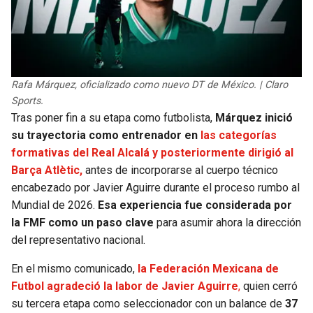
Rafa Márquez, oficializado como nuevo DT de México. | Claro
Sports.
Tras poner fin a su etapa como futbolista,
Márquez inició
su trayectoria como entrenador en
las categorías
formativas del Real Alcalá y posteriormente dirigió al
Barça Atlètic,
antes de incorporarse al cuerpo técnico
encabezado por Javier Aguirre durante el proceso rumbo al
Mundial de 2026.
Esa experiencia fue considerada por
la FMF como un paso clave
para asumir ahora la dirección
del representativo nacional.
En el mismo comunicado,
la Federación Mexicana de
Futbol agradeció la labor de Javier Aguirre
,
quien cerró
su tercera etapa como seleccionador con un balance de
37