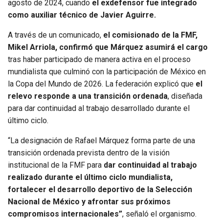
agosto de 2024, cuando
el exdefensor fue integrado
como auxiliar técnico de Javier Aguirre.
SEAHAWKS
PELICANS
A través de un comunicado,
el comisionado de la FMF,
BEARS
SPURS
Mikel Arriola, confirmó que Márquez asumirá el cargo
tras haber participado de manera activa en el proceso
LIONS
NUGGETS
mundialista que culminó con la participación de México en
la Copa del Mundo de 2026. La federación explicó que
el
PACKERS
TIMBERWOLVES
relevo responde a una transición ordenada
, diseñada
para dar continuidad al trabajo desarrollado durante el
último ciclo.
VIKINGS
THUNDER
“La designación de Rafael Márquez forma parte de una
FALCONS
TRAIL BLAZERS
transición ordenada prevista dentro de la visión
institucional de la FMF para
dar continuidad al trabajo
PANTHERS
JAZZ
realizado durante el último ciclo mundialista,
fortalecer el desarrollo deportivo de la Selección
SAINTS
Nacional de México y afrontar sus próximos
compromisos internacionales”
, señaló el organismo.