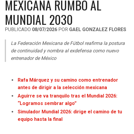
MEXICANA RUMBO AL
LIGA DE EXPANSIÓN MX
UEFA EUROPA LEAGUE
MUNDIAL 2030
RAIDERS
CAVALIERS
LEAGUES CUP
UEFA CONFERENCE LEAGUE
PUBLICADO
08/07/2026
POR
GAEL GONZALEZ FLORES
MLS
CHARGERS
PISTONS
La Federación Mexicana de Fútbol reafirma la postura
COPA LIBERTADORES
RAVENS
PACERS
de continuidad y nombra al exdefensa como nuevo
COPA SUDAMERICANA
entrenador de México
BENGALS
BUCKS
LIGA BETPLAY
BROWNS
HAWKS
Rafa Márquez y su camino como entrenador
OTRAS LIGAS
antes de dirigir a la selección mexicana
STEELERS
HORNETS
Aguirre se va tranquilo tras el Mundial 2026:
“Logramos sembrar algo”
TEXANS
HEAT
Simulador Mundial 2026: dirige el camino de tu
equipo hasta la final
COLTS
MAGIC