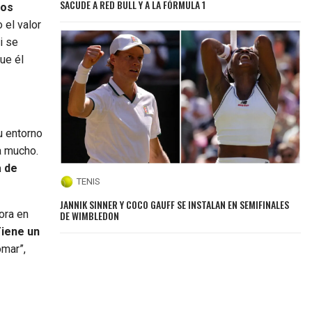
SACUDE A RED BULL Y A LA FÓRMULA 1
ños
 el valor
i se
ue él
u entorno
a mucho.
a de
TENIS
JANNIK SINNER Y COCO GAUFF SE INSTALAN EN SEMIFINALES
ora en
DE WIMBLEDON
Tiene un
omar”,