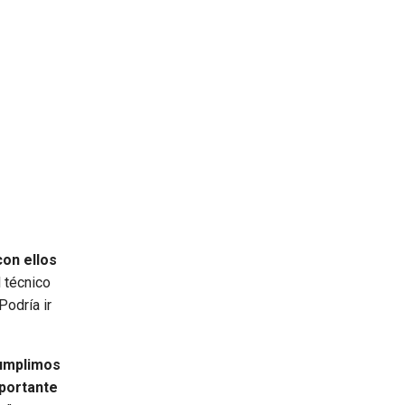
con ellos
 técnico
Podría ir
umplimos
portante