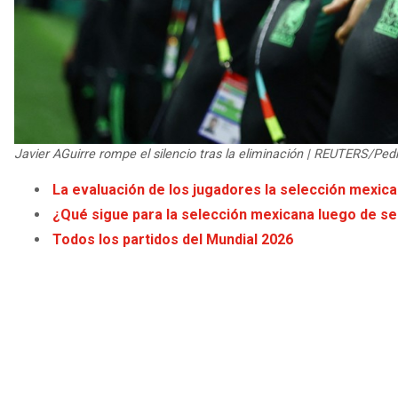
Javier AGuirre rompe el silencio tras la eliminación | REUTERS/Pe
La evaluación de los jugadores la selección mexica
¿Qué sigue para la selección mexicana luego de se
Todos los partidos del Mundial 2026