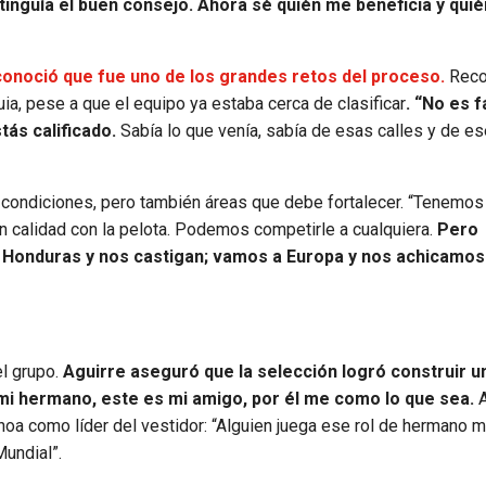
tinguía el buen consejo. Ahora sé quién me beneficia y qui
conoció que fue uno de los grandes retos del proceso.
Reco
a, pese a que el equipo ya estaba cerca de clasificar
. “No es f
tás calificado.
Sabía lo que venía, sabía de esas calles y de es
s condiciones, pero también áreas que debe fortalecer. “Tenemo
n calidad con la pelota. Podemos competirle a cualquiera.
Pero
 Honduras y nos castigan; vamos a Europa y nos achicamos
l grupo.
Aguirre aseguró que la selección logró construir u
s mi hermano, este es mi amigo, por él me como lo que sea.
A
choa como líder del vestidor: “Alguien juega ese rol de hermano m
undial”.