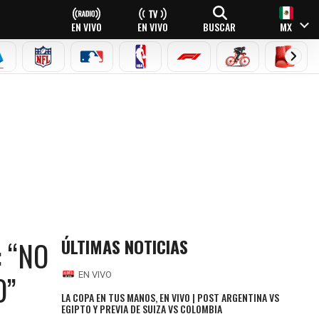
EN VIVO
EN VIVO
BUSCAR
MX
EAGUE
ERIE A
NFL
MLB
NBA
FÓRMULA 1
CICLISMO
BOXEO
O”
ÚLTIMAS NOTICIAS
: “NO
O”
EN VIVO
LA COPA EN TUS MANOS, EN VIVO | POST ARGENTINA VS
EGIPTO Y PREVIA DE SUIZA VS COLOMBIA