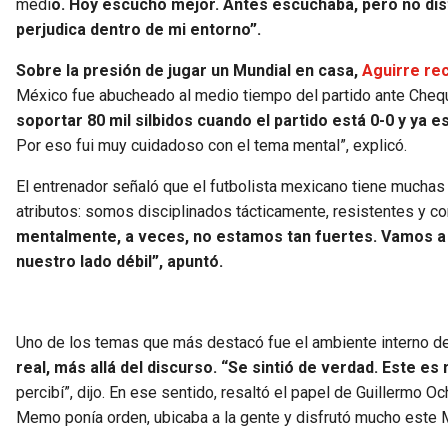
medi
o. Hoy escucho mejor. Antes escuchaba, pero no dis
perjudica dentro de mi entorno”.
Sobre la presión de jugar un Mundial en casa,
Aguirre re
México fue abucheado al medio tiempo del partido ante Chequi
soportar 80 mil silbidos cuando el partido está 0-0 y ya es
Por eso fui muy cuidadoso con el tema mental”, explicó.
El entrenador señaló que el futbolista mexicano tiene mucha
atributos: somos disciplinados tácticamente, resistentes y co
mentalmente, a veces, no estamos tan fuertes. Vamos a
nuestro lado débil”, apuntó.
Uno de los temas que más destacó fue el ambiente interno de
real, más allá del discurso. “Se sintió de verdad. Este e
percibí”, dijo. En ese sentido, resaltó el papel de Guillermo O
Memo ponía orden, ubicaba a la gente y disfrutó mucho este M