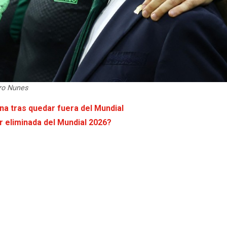
dro Nunes
na tras quedar fuera del Mundial
r eliminada del Mundial 2026?