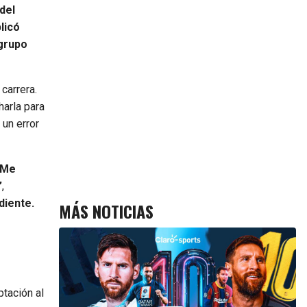
del
licó
 grupo
carrera.
harla para
 un error
 Me
”
,
diente.
MÁS NOTICIAS
tación al