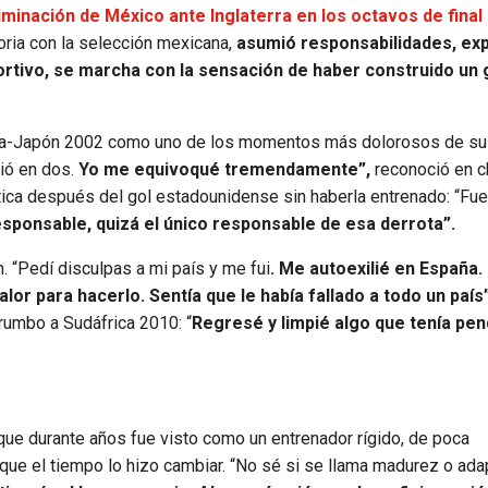
minación de México ante Inglaterra en los octavos de final
oria con la selección mexicana,
asumió responsabilidades, exp
portivo, se marcha con la sensación de haber construido un
orea-Japón 2002 como uno de los momentos más dolorosos de su 
tió en dos.
Yo me equivoqué tremendamente”,
reconoció en c
ctica después del gol estadounidense sin haberla entrenado: “Fue
sponsable, quizá el único responsable de esa derrota”.
n. “Pedí disculpas a mi país y me fui
. Me autoexilié en España.
alor para hacerlo. Sentía que le había fallado a todo un país
rumbo a Sudáfrica 2010: “
Regresé y limpié algo que tenía pen
 que durante años fue visto como un entrenador rígido, de poca
ue el tiempo lo hizo cambiar. “No sé si se llama madurez o adap