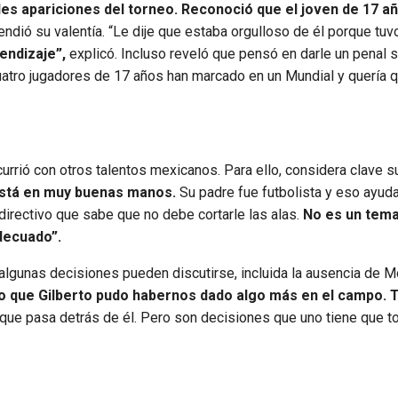
des apariciones del torneo. Reconoció que el joven de 17 a
ndió su valentía. “Le dije que estaba orgulloso de él porque tuvo
endizaje”,
explicó. Incluso reveló que pensó en darle un penal s
 cuatro jugadores de 17 años han marcado en un Mundial y quería q
rrió con otros talentos mexicanos. Para ello, considera clave s
Está en muy buenas manos.
Su padre fue futbolista y eso ayud
directivo que sabe que no debe cortarle las alas.
No es un tem
decuado”.
e algunas decisiones pueden discutirse, incluida la ausencia de M
o que Gilberto pudo habernos dado algo más en el campo. 
que pasa detrás de él. Pero son decisiones que uno tiene que t