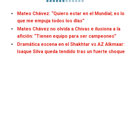
JAGUARS
WIZARDS
Mateo Chávez: “Quiero estar en el Mundial; es lo
TITANS
WARRIORS
que me empuja todos los días”
Mateo Chávez no olvida a Chivas e ilusiona a la
COWBOYS
CLIPPERS
afición: “Tienen equipo para ser campeones”
Dramática escena en el Shakhtar vs AZ Alkmaar:
GIANTS
LAKERS
Isaque Silva queda tendido tras un fuerte choque
EAGLES
SUNS
COMMANDERS
KINGS
CARDINALS
MAVERICKS
RAMS
ROCKETS
49ERS
GRIZZLIES