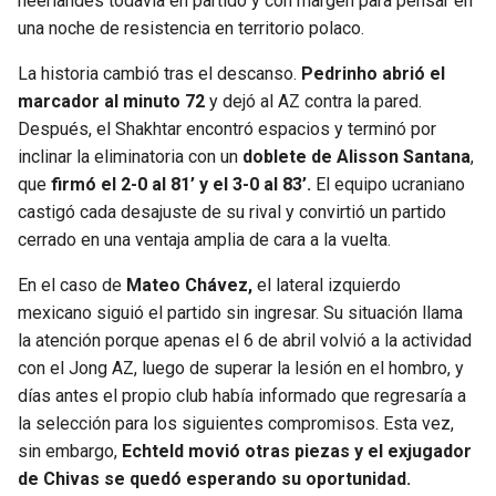
neerlandés todavía en partido y con margen para pensar en
BUCCANEERS
una noche de resistencia en territorio polaco.
La historia cambió tras el descanso.
Pedrinho abrió el
marcador al minuto 72
y dejó al AZ contra la pared.
Después, el Shakhtar encontró espacios y terminó por
inclinar la eliminatoria con un
doblete de Alisson Santana
,
que
firmó el 2-0 al 81’ y el 3-0 al 83’.
El equipo ucraniano
castigó cada desajuste de su rival y convirtió un partido
cerrado en una ventaja amplia de cara a la vuelta.
En el caso de
Mateo Chávez,
el lateral izquierdo
mexicano siguió el partido sin ingresar. Su situación llama
la atención porque apenas el 6 de abril volvió a la actividad
con el Jong AZ, luego de superar la lesión en el hombro, y
días antes el propio club había informado que regresaría a
la selección para los siguientes compromisos. Esta vez,
sin embargo,
Echteld movió otras piezas y el exjugador
de Chivas se quedó esperando su oportunidad.