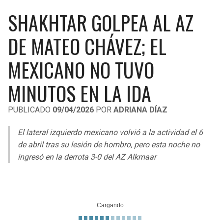
LIGA DE EXPANSIÓN MX
UEFA EUROPA LEAGUE
SHAKHTAR GOLPEA AL AZ
RAIDERS
CAVALIERS
LEAGUES CUP
UEFA CONFERENCE LEAGUE
DE MATEO CHÁVEZ; EL
MLS
CHARGERS
PISTONS
MEXICANO NO TUVO
COPA LIBERTADORES
RAVENS
PACERS
MINUTOS EN LA IDA
COPA SUDAMERICANA
BENGALS
BUCKS
PUBLICADO
09/04/2026
POR
ADRIANA DÍAZ
LIGA BETPLAY
BROWNS
HAWKS
El lateral izquierdo mexicano volvió a la actividad el 6
OTRAS LIGAS
de abril tras su lesión de hombro, pero esta noche no
STEELERS
HORNETS
ingresó en la derrota 3-0 del AZ Alkmaar
TEXANS
HEAT
COLTS
MAGIC