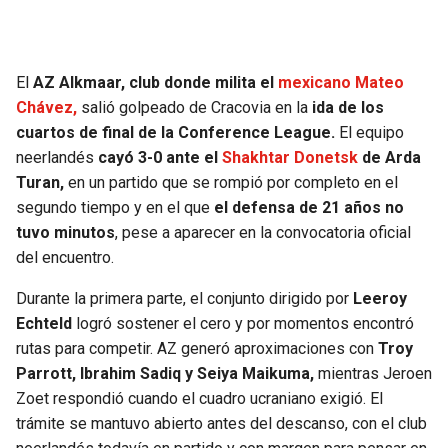
SEAHAWKS
PELICANS
El
AZ Alkmaar, club donde milita el
mexicano Mateo
BEARS
SPURS
Chávez,
salió golpeado de Cracovia en la
ida de los
cuartos de final de la Conference League.
El equipo
LIONS
NUGGETS
neerlandés
cayó 3-0 ante el
Shakhtar Donetsk
de Arda
Turan,
en un partido que se rompió por completo en el
PACKERS
TIMBERWOLVES
segundo tiempo y en el que
el defensa de 21 años no
tuvo minutos
, pese a aparecer en la convocatoria oficial
VIKINGS
THUNDER
del encuentro.
Durante la primera parte, el conjunto dirigido por
Leeroy
FALCONS
TRAIL BLAZERS
Echteld
logró sostener el cero y por momentos encontró
rutas para competir. AZ generó aproximaciones con
Troy
PANTHERS
JAZZ
Parrott, Ibrahim Sadiq y Seiya Maikuma,
mientras Jeroen
Zoet respondió cuando el cuadro ucraniano exigió. El
SAINTS
trámite se mantuvo abierto antes del descanso, con el club