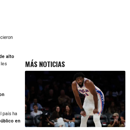
ncieron
de alto
MÁS NOTICIAS
 les
on
l país ha
público en