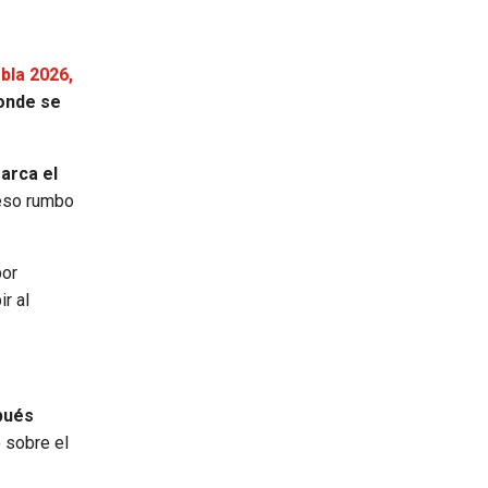
bla 2026,
onde se
arca el
ceso rumbo
por
r al
spués
o sobre el