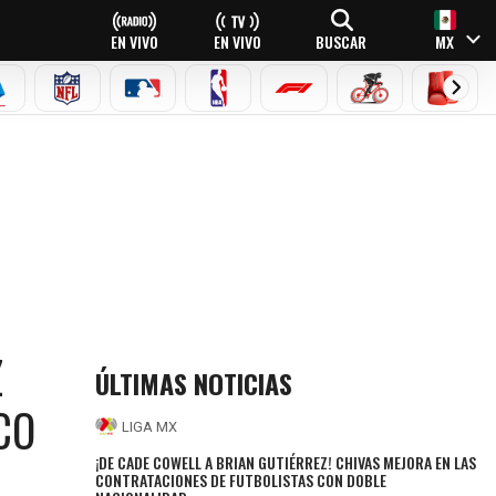
EN VIVO
EN VIVO
BUSCAR
MX
EAGUE
ERIE A
NFL
MLB
NBA
FÓRMULA 1
CICLISMO
BOXEO
26
Z
ÚLTIMAS NOTICIAS
CO
LIGA MX
¡DE CADE COWELL A BRIAN GUTIÉRREZ! CHIVAS MEJORA EN LAS
CONTRATACIONES DE FUTBOLISTAS CON DOBLE