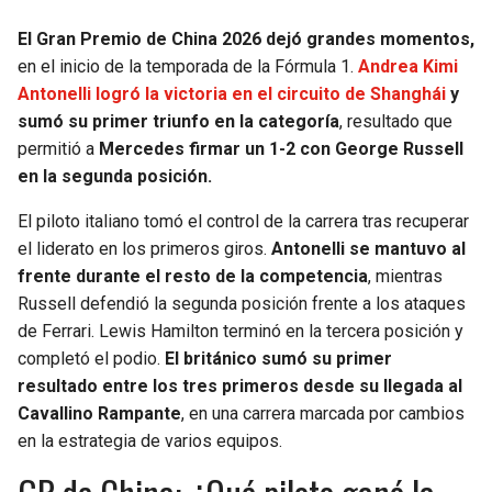
El Gran Premio de China 2026 dejó grandes momentos,
SEAHAWKS
PELICANS
en el inicio de la temporada de la Fórmula 1.
Andrea Kimi
Antonelli logró la victoria en el circuito de Shanghái
y
BEARS
SPURS
sumó su primer triunfo en la categoría
, resultado que
permitió a
Mercedes firmar un 1-2 con George Russell
LIONS
NUGGETS
en la segunda posición.
PACKERS
TIMBERWOLVES
El piloto italiano tomó el control de la carrera tras recuperar
el liderato en los primeros giros.
Antonelli se mantuvo al
VIKINGS
THUNDER
frente durante el resto de la competencia
, mientras
Russell defendió la segunda posición frente a los ataques
FALCONS
TRAIL BLAZERS
de Ferrari. Lewis Hamilton terminó en la tercera posición y
completó el podio.
El británico sumó su primer
PANTHERS
JAZZ
resultado entre los tres primeros desde su llegada al
Cavallino Rampante
, en una carrera marcada por cambios
en la estrategia de varios equipos.
SAINTS