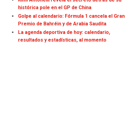
JAGUARS
WIZARDS
histórica pole en el GP de China
Golpe al calendario: Fórmula 1 cancela el Gran
TITANS
WARRIORS
Premio de Bahréin y de Arabia Saudita
La agenda deportiva de hoy: calendario,
COWBOYS
CLIPPERS
resultados y estadísticas, al momento
GIANTS
LAKERS
EAGLES
SUNS
COMMANDERS
KINGS
CARDINALS
MAVERICKS
RAMS
ROCKETS
49ERS
GRIZZLIES