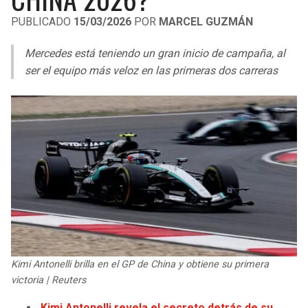
LIGA DE EXPANSIÓN MX
UEFA EUROPA LEAGUE
PUBLICADO
15/03/2026
POR
MARCEL GUZMÁN
RAIDERS
CAVALIERS
LEAGUES CUP
UEFA CONFERENCE LEAGUE
Mercedes está teniendo un gran inicio de campaña, al
MLS
ser el equipo más veloz en las primeras dos carreras
CHARGERS
PISTONS
COPA LIBERTADORES
RAVENS
PACERS
COPA SUDAMERICANA
BENGALS
BUCKS
LIGA BETPLAY
BROWNS
HAWKS
OTRAS LIGAS
STEELERS
HORNETS
TEXANS
HEAT
Kimi Antonelli brilla en el GP de China y obtiene su primera
victoria | Reuters
COLTS
MAGIC
Kimi Antonelli revela el secreto detrás de su