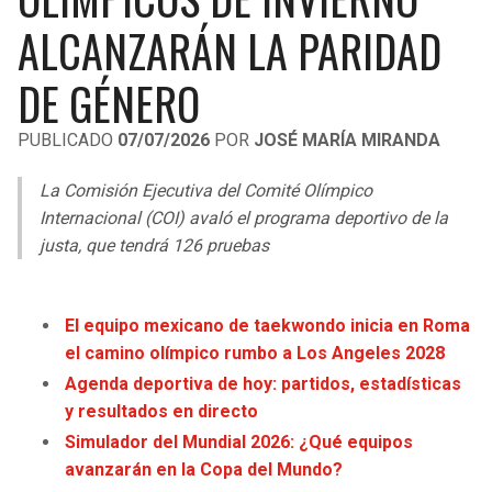
LIGA DE EXPANSIÓN MX
UEFA EUROPA LEAGUE
ALCANZARÁN LA PARIDAD
RAIDERS
CAVALIERS
LEAGUES CUP
UEFA CONFERENCE LEAGUE
DE GÉNERO
MLS
CHARGERS
PISTONS
PUBLICADO
07/07/2026
POR
JOSÉ MARÍA MIRANDA
COPA LIBERTADORES
RAVENS
PACERS
La Comisión Ejecutiva del Comité Olímpico
COPA SUDAMERICANA
Internacional (COI) avaló el programa deportivo de la
BENGALS
BUCKS
justa, que tendrá 126 pruebas
LIGA BETPLAY
BROWNS
HAWKS
OTRAS LIGAS
El equipo mexicano de taekwondo inicia en Roma
STEELERS
HORNETS
el camino olímpico rumbo a Los Angeles 2028
Agenda deportiva de hoy: partidos, estadísticas
TEXANS
HEAT
y resultados en directo
Simulador del Mundial 2026: ¿Qué equipos
COLTS
MAGIC
avanzarán en la Copa del Mundo?