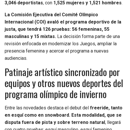
3,046 deportistas
, con
1,525 mujeres y 1,521 hombres
.
SEAHAWKS
PELICANS
La Comisión Ejecutiva del Comité Olímpico
Internacional (COI) avaló el programa deportivo de la
BEARS
SPURS
justa, que tendrá 126 pruebas: 56 femeninas, 55
masculinas y 15 mixtas.
La decisión forma parte de una
LIONS
NUGGETS
revisión enfocada en modernizar los Juegos, ampliar la
presencia femenina y acercar el programa a nuevas
PACKERS
TIMBERWOLVES
audiencias.
Patinaje artístico sincronizado por
VIKINGS
THUNDER
equipos y otros nuevos deportes del
FALCONS
TRAIL BLAZERS
programa olímpico de invierno
PANTHERS
JAZZ
Entre las novedades destaca el debut del
freeride, tanto
en esquí como en snowboard. Esta modalidad, que se
SAINTS
disputa fuera de pista y sobre terreno natural
, llegará
con cuatro pruebas: esquí masculino, esquí femenino,