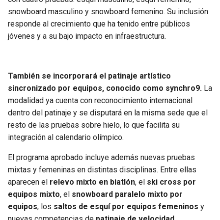
BUCCANEERS
snowboard masculino y snowboard femenino. Su inclusión
responde al crecimiento que ha tenido entre públicos
jóvenes y a su bajo impacto en infraestructura.
También se incorporará el patinaje artístico
sincronizado por equipos, conocido como synchro9.
La
modalidad ya cuenta con reconocimiento internacional
dentro del patinaje y se disputará en la misma sede que el
resto de las pruebas sobre hielo, lo que facilita su
integración al calendario olímpico.
El programa aprobado incluye además nuevas pruebas
mixtas y femeninas en distintas disciplinas. Entre ellas
aparecen el
relevo mixto en biatlón
, el
ski cross por
equipos mixto
, el
snowboard paralelo mixto por
equipos
, los
saltos de esquí por equipos femeninos
y
nuevas competencias de
patinaje de velocidad
.