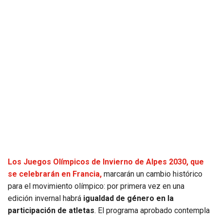
JAGUARS
WIZARDS
TITANS
WARRIORS
COWBOYS
CLIPPERS
GIANTS
LAKERS
EAGLES
SUNS
COMMANDERS
KINGS
CARDINALS
MAVERICKS
Los Juegos Olímpicos de Invierno de Alpes 2030, que
se celebrarán en Francia,
marcarán un cambio histórico
para el movimiento olímpico: por primera vez en una
RAMS
ROCKETS
edición invernal habrá
igualdad de género en la
participación de atletas
. El programa aprobado contempla
49ERS
GRIZZLIES