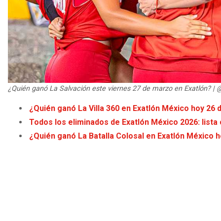
¿Quién ganó La Salvación este viernes 27 de marzo en Exatlón? |
¿Quién ganó La Villa 360 en Exatlón México hoy 26
Todos los eliminados de Exatlón México 2026: list
¿Quién ganó La Batalla Colosal en Exatlón México 