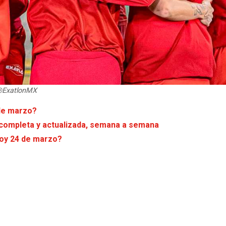
 @ExatlonMX
 de marzo?
a completa y actualizada, semana a semana
hoy 24 de marzo?