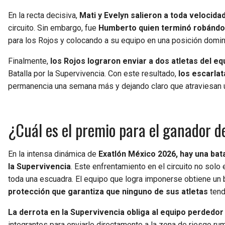
En la recta decisiva,
Mati y Evelyn salieron a toda velocid
circuito. Sin embargo, fue
Humberto quien terminó robándos
para los Rojos y colocando a su equipo en una posición domi
Finalmente,
los Rojos lograron enviar a dos atletas del eq
Batalla por la Supervivencia. Con este resultado,
los escarla
permanencia una semana más y dejando claro que atraviesan 
¿Cuál es el premio para el ganador d
En la intensa dinámica de
Exatlón México 2026, hay una bat
la Supervivencia
. Este enfrentamiento en el circuito no solo 
toda una escuadra. El equipo que logra imponerse obtiene un 
protección que garantiza que ninguno de sus atletas
tend
La derrota en la Supervivencia obliga al equipo perdedo
integrantes para enviarlo directamente a la zona de riesgo ru