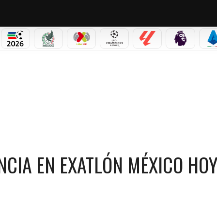
PICOS
MUNDIAL 2026
SELECCIÓN MEXICANA
LIGA MX
CHAMPIONS LEAGUE
LALIGA
PREMIER L
S
XATLÓN MÉXICO HOY 27 DE MARZO?
NCIA EN EXATLÓN MÉXICO HOY