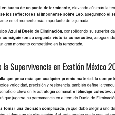
ad en busca de un punto determinante
, elevando aún más la ten
e los reflectores al imponerse sobre Leo
, asegurando el s
nante en el momento más importante de la jornada.
uipo Azul al Duelo de Eliminación
, consolidando su superiorida
ta consiguieron su segunda victoria consecutiva
, asegurando
un gran momento competitivo en la temporada.
e la Supervivencia en Exatlón México 
alla que pesa más que cualquier premio material: la compet
exige velocidad, precisión y resistencia, también define la tranqu
beneficio clave en la estrategia semanal:
el blindaje colectivo,
rá que jugarse su permanencia en el temido Duelo de Eliminació
r a tomar una decisión complicada
, ya que debe elegir a uno d
mbo al domingo de eliminación. Así, esta prueba suele convertirs