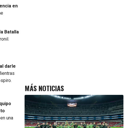
vencia en
ne
a Batalla
onil.
al darle
ientras
spiro.
MÁS NOTICIAS
equipo
nto
 en una