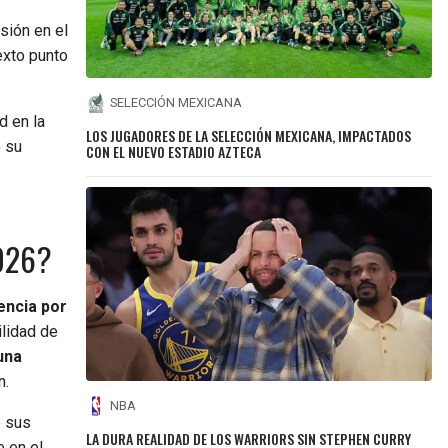
sión en el
exto punto
SELECCIÓN MEXICANA
d en la
LOS JUGADORES DE LA SELECCIÓN MEXICANA, IMPACTADOS
 su
CON EL NUEVO ESTADIO AZTECA
2026?
encia por
ilidad de
 una
n.
NBA
e sus
LA DURA REALIDAD DE LOS WARRIORS SIN STEPHEN CURRY
e en el