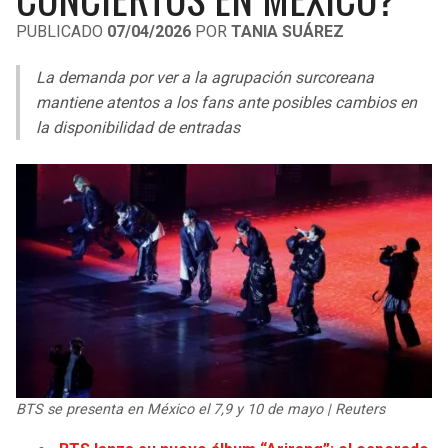
LIGA DE EXPANSIÓN MX
UEFA EUROPA LEAGUE
PUBLICADO
07/04/2026
POR
TANIA SUÁREZ
RAIDERS
CAVALIERS
LEAGUES CUP
UEFA CONFERENCE LEAGUE
La demanda por ver a la agrupación surcoreana
MLS
mantiene atentos a los fans ante posibles cambios en
CHARGERS
PISTONS
la disponibilidad de entradas
COPA LIBERTADORES
RAVENS
PACERS
COPA SUDAMERICANA
BENGALS
BUCKS
LIGA BETPLAY
BROWNS
HAWKS
OTRAS LIGAS
STEELERS
HORNETS
TEXANS
HEAT
BTS se presenta en México el 7,9 y 10 de mayo | Reuters
COLTS
MAGIC