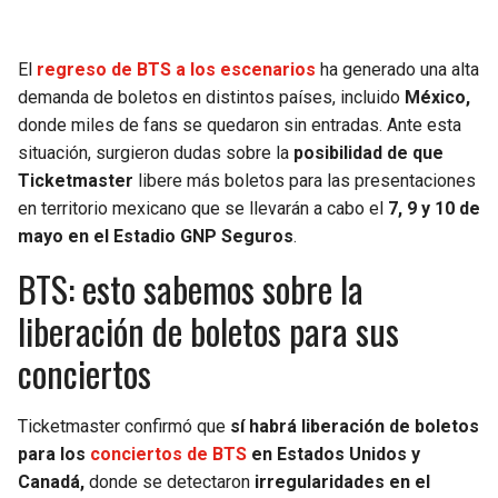
SEAHAWKS
PELICANS
El
regreso de BTS a los escenarios
ha generado una alta
demanda de boletos en distintos países, incluido
México,
BEARS
SPURS
donde miles de fans se quedaron sin entradas. Ante esta
situación, surgieron dudas sobre la
posibilidad de que
LIONS
NUGGETS
Ticketmaster
libere más boletos para las presentaciones
en territorio mexicano que se llevarán a cabo el
7, 9 y 10 de
PACKERS
TIMBERWOLVES
mayo en el Estadio GNP Seguros
.
BTS: esto sabemos sobre la
VIKINGS
THUNDER
liberación de boletos para sus
FALCONS
TRAIL BLAZERS
conciertos
PANTHERS
JAZZ
Ticketmaster confirmó que
sí habrá liberación de boletos
SAINTS
para los
conciertos de BTS
en Estados Unidos y
Canadá,
donde se detectaron
irregularidades en el