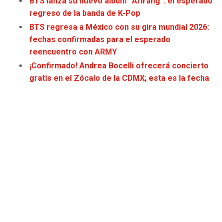
BTS lanza su nuevo álbum “Arirang”: el esperado
JAGUARS
WIZARDS
regreso de la banda de K-Pop
BTS regresa a México con su gira mundial 2026:
TITANS
WARRIORS
fechas confirmadas para el esperado
reencuentro con ARMY
COWBOYS
CLIPPERS
¡Confirmado! Andrea Bocelli ofrecerá concierto
gratis en el Zócalo de la CDMX; esta es la fecha
GIANTS
LAKERS
EAGLES
SUNS
COMMANDERS
KINGS
CARDINALS
MAVERICKS
RAMS
ROCKETS
49ERS
GRIZZLIES