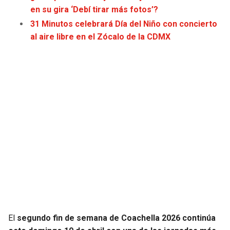
en su gira ‘Debí tirar más fotos’?
JAGUARS
WIZARDS
31 Minutos celebrará Día del Niño con concierto
TITANS
WARRIORS
al aire libre en el Zócalo de la CDMX
COWBOYS
CLIPPERS
GIANTS
LAKERS
EAGLES
SUNS
COMMANDERS
KINGS
CARDINALS
MAVERICKS
RAMS
ROCKETS
El
segundo fin de semana de Coachella 2026 continúa
49ERS
GRIZZLIES