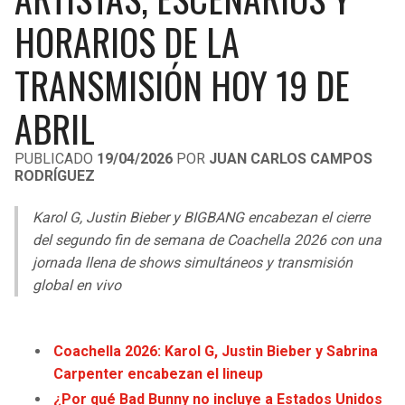
LIGA DE EXPANSIÓN MX
UEFA EUROPA LEAGUE
HORARIOS DE LA
RAIDERS
CAVALIERS
LEAGUES CUP
UEFA CONFERENCE LEAGUE
TRANSMISIÓN HOY 19 DE
MLS
CHARGERS
PISTONS
ABRIL
COPA LIBERTADORES
RAVENS
PACERS
PUBLICADO
19/04/2026
POR
JUAN CARLOS CAMPOS
COPA SUDAMERICANA
RODRÍGUEZ
BENGALS
BUCKS
LIGA BETPLAY
Karol G, Justin Bieber y BIGBANG encabezan el cierre
BROWNS
HAWKS
del segundo fin de semana de Coachella 2026 con una
OTRAS LIGAS
jornada llena de shows simultáneos y transmisión
STEELERS
HORNETS
global en vivo
TEXANS
HEAT
Coachella 2026: Karol G, Justin Bieber y Sabrina
Carpenter encabezan el lineup
COLTS
MAGIC
¿Por qué Bad Bunny no incluye a Estados Unidos