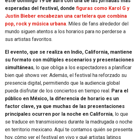
este domingo 19 de abril con una de las jornadas más
esperadas del festival, donde
figuras como Karol G y
SEAHAWKS
PELICANS
Justin Bieber encabezan una cartelera que combina
pop, rock y música urbana
. Miles de fans alrededor del
BEARS
SPURS
mundo siguen atentos a los horarios para no perderse a
sus artistas favoritos.
LIONS
NUGGETS
El evento, que se realiza en Indio, California, mantiene
su formato con múltiples escenarios y presentaciones
PACKERS
TIMBERWOLVES
simultáneas
, lo que obliga a los espectadores a planificar
bien qué shows ver. Además, el festival ha reforzado su
VIKINGS
THUNDER
presencia digital, permitiendo que la audiencia global
pueda disfrutar de los conciertos en tiempo real.
Para el
FALCONS
TRAIL BLAZERS
público en México, la diferencia de horario es un
factor clave, ya que muchas de las presentaciones
PANTHERS
JAZZ
principales ocurren por la noche en California
, lo que
se traduce en transmisiones durante la madrugada o noche
SAINTS
en territorio mexicano. Aquí te contamos quién se presenta
hoy, cómo ver el festival en vivo y qué artistas latinos