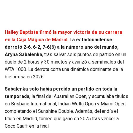
SEAHAWKS
PELICANS
BEARS
SPURS
Hailey Baptiste firmó la mayor victoria de su carrera
en la Caja Mágica de Madrid
.
La estadounidense
LIONS
NUGGETS
derrotó 2-6, 6-2, 7-6(6) a la número uno del mundo,
Aryna Sabalenka
, tras salvar seis puntos de partido en un
PACKERS
TIMBERWOLVES
duelo de 2 horas y 30 minutos y avanzó a semifinales del
WTA 1000. La derrota corta una dinámica dominante de la
VIKINGS
THUNDER
bielorrusa en 2026.
FALCONS
TRAIL BLAZERS
Sabalenka solo había perdido un partido en toda la
temporada
, la final del Australian Open, y acumulaba títulos
en Brisbane International, Indian Wells Open y Miami Open,
PANTHERS
JAZZ
completando el Sunshine Double. Además, defendía el
título en Madrid, torneo que ganó en 2025 tras vencer a
SAINTS
Coco Gauff en la final.