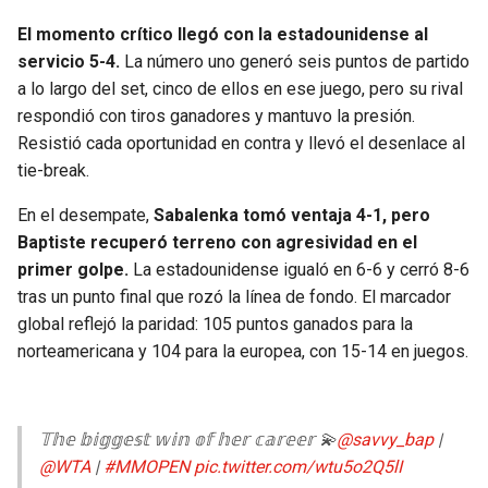
El momento crítico llegó con la estadounidense al
servicio 5-4.
La número uno generó seis puntos de partido
a lo largo del set, cinco de ellos en ese juego, pero su rival
respondió con tiros ganadores y mantuvo la presión.
Resistió cada oportunidad en contra y llevó el desenlace al
tie-break.
En el desempate,
Sabalenka tomó ventaja 4-1, pero
Baptiste recuperó terreno con agresividad en el
primer golpe.
La estadounidense igualó en 6-6 y cerró 8-6
tras un punto final que rozó la línea de fondo. El marcador
global reflejó la paridad: 105 puntos ganados para la
norteamericana y 104 para la europea, con 15-14 en juegos.
𝕋𝕙𝕖 𝕓𝕚𝕘𝕘𝕖𝕤𝕥 𝕨𝕚𝕟 𝕠𝕗 𝕙𝕖𝕣 𝕔𝕒𝕣𝕖𝕖𝕣 💫
@savvy_bap
|
@WTA
|
#MMOPEN
pic.twitter.com/wtu5o2Q5lI