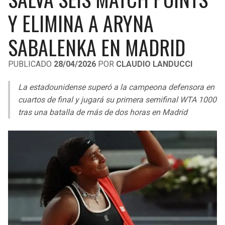
LIGA DE EXPANSIÓN MX
UEFA EUROPA LEAGUE
Y ELIMINA A ARYNA
RAIDERS
CAVALIERS
LEAGUES CUP
UEFA CONFERENCE LEAGUE
SABALENKA EN MADRID
MLS
CHARGERS
PISTONS
PUBLICADO
28/04/2026
POR
CLAUDIO LANDUCCI
COPA LIBERTADORES
RAVENS
PACERS
La estadounidense superó a la campeona defensora en
COPA SUDAMERICANA
cuartos de final y jugará su primera semifinal WTA 1000
BENGALS
BUCKS
tras una batalla de más de dos horas en Madrid
LIGA BETPLAY
BROWNS
HAWKS
OTRAS LIGAS
STEELERS
HORNETS
TEXANS
HEAT
COLTS
MAGIC