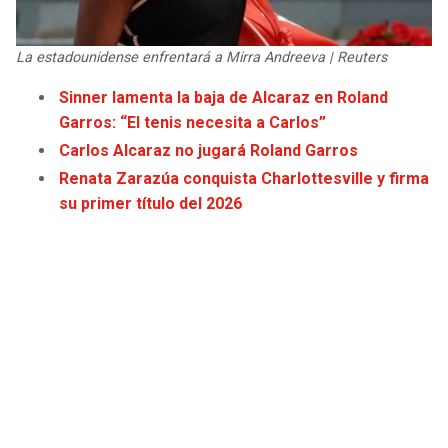
JAGUARS
WIZARDS
La estadounidense enfrentará a Mirra Andreeva | Reuters
TITANS
WARRIORS
Sinner lamenta la baja de Alcaraz en Roland
Garros: “El tenis necesita a Carlos”
COWBOYS
CLIPPERS
Carlos Alcaraz no jugará Roland Garros
GIANTS
LAKERS
Renata Zarazúa conquista Charlottesville y firma
su primer título del 2026
EAGLES
SUNS
COMMANDERS
KINGS
CARDINALS
MAVERICKS
RAMS
ROCKETS
49ERS
GRIZZLIES