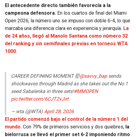
BUCCANEERS
El antecedente directo también favorecía a la
campeona defensora.
En los cuartos de final del Miami
Open 2026, la número uno se impuso con doble 6-4, lo que
marcaba una diferencia clara en experiencia y jerarquía
. La
de 24 años, llegó al Manolo Santana como número 32
del ranking y sin semifinales previas en torneos WTA
1000.
CAREER DEFINING MOMENT 🤯
@savvy_bap
sends
shockwaves through Madrid as she takes out the No.1
seed Sabalenka in three sets!
#MMOPEN
pic.twitter.com/6CJT2vJirt
— wta (@WTA)
April 28, 2026
El partido comenzó bajo el control de la número 1 del
mundo.
Con 79% de primeros servicios y dos quiebres,
la
bielorrusa se llevó el primer set 6-2 imponiendo ritmo