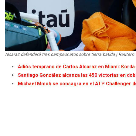
Alcaraz defenderá tres campeonatos sobre tierra batida | Reuters
Adiós temprano de Carlos Alcaraz en Miami: Korda l
Santiago González alcanza las 450 victorias en dob
Michael Mmoh se consagra en el ATP Challenger de