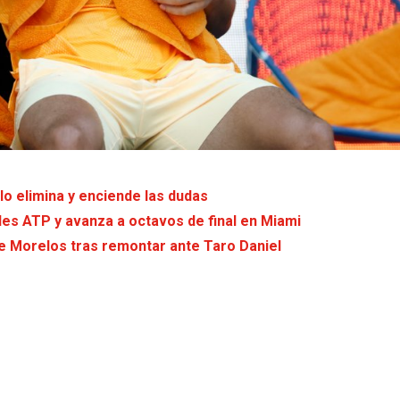
o elimina y enciende las dudas
les ATP y avanza a octavos de final en Miami
 Morelos tras remontar ante Taro Daniel