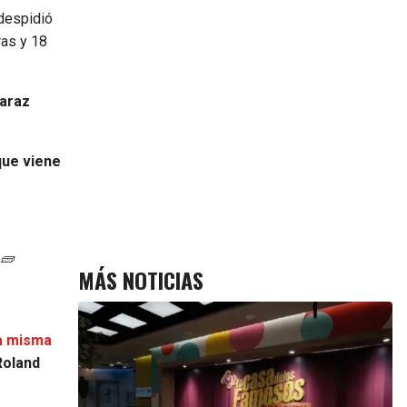
 despidió
ras y 18
araz
que viene
 🧱
MÁS NOTICIAS
la misma
Roland